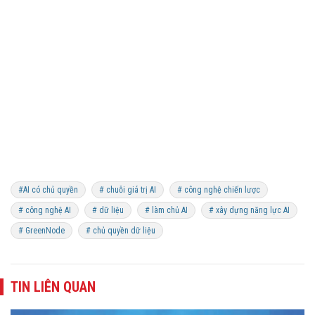
#AI có chủ quyền
# chuỗi giá trị AI
# công nghệ chiến lược
# công nghệ AI
# dữ liệu
# làm chủ AI
# xây dựng năng lực AI
# GreenNode
# chủ quyền dữ liệu
TIN LIÊN QUAN