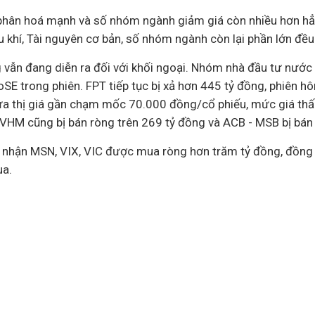
phân hoá mạnh và số nhóm ngành giảm giá còn nhiều hơn h
u khí, Tài nguyên cơ bản, số nhóm ngành còn lại phần lớn đều
g vẫn đang diễn ra đối với khối ngoại. Nhóm nhà đầu tư nước
SE trong phiên. FPT tiếp tục bị xả hơn 445 tỷ đồng, phiên h
ưa thị giá gần chạm mốc 70.000 đồng/cổ phiếu, mức giá thấ
VHM cũng bị bán ròng trên 269 tỷ đồng và ACB - MSB bị bán r
i nhận MSN, VIX, VIC được mua ròng hơn trăm tỷ đồng, đồng t
a.