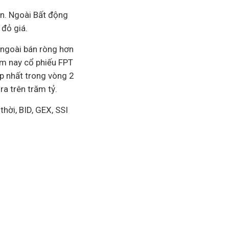
ẳn. Ngoài
Bất động
 đỏ giá.
 ngoài bán ròng hơn
ôm nay cổ phiếu FPT
p nhất trong vòng 2
a trên trăm tỷ.
hời, BID, GEX, SSI