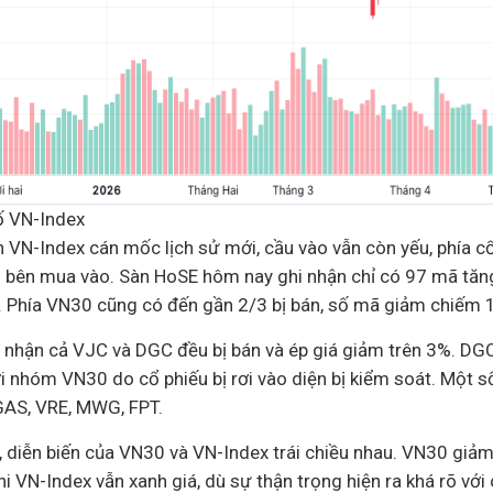
số VN-Index
VN-Index cán mốc lịch sử mới, cầu vào vẫn còn yếu, phía cổ
 bên mua vào. Sàn HoSE hôm nay ghi nhận chỉ có 97 mã tăng 
 Phía VN30 cũng có đến gần 2/3 bị bán, số mã giảm chiếm 
 nhận cả VJC và DGC đều bị bán và ép giá giảm trên 3%. DGC
ời nhóm VN30 do cổ phiếu bị rơi vào diện bị kiểm soát. Một 
GAS, VRE, MWG, FPT.
y, diễn biến của VN30 và VN-Index trái chiều nhau. VN30 gi
i VN-Index vẫn xanh giá, dù sự thận trọng hiện ra khá rõ với 