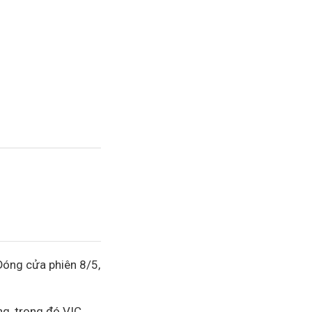
 Đóng cửa phiên 8/5,
ng, trong đó VIC