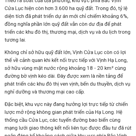
Theo rà soát của địa phương, khu vực phía Bắc Vịnh
Cửa Lục hiện còn hơn 3.600 ha quỹ đất. Trong đó, tỷ lệ
diện tích đã phát triển dự án mới chỉ chiếm khoảng 6%,
đồng nghĩa phần lớn quỹ đất vẫn còn dư địa để phát
triển các khu đô thị, thương mại, dịch vụ và du lịch trong
tương lai.
Không chỉ sở hữu quỹ đất lớn, Vịnh Cửa Lục còn có lợi
thế về cảnh quan khi kết nối trực tiếp với Vịnh Hạ Long,
sở hữu vùng mặt nước rộng khoảng 18 - 20 km² cùng
đường bờ vịnh kéo dài. Đây được xem là nền tảng để
phát triển các khu đô thị ven vịnh, bến du thuyền, dịch vụ
nghỉ dưỡng và thương mại cao cấp.
Đặc biệt, khu vực này đang hưởng lợi trực tiếp từ chiến
lược mở rộng không gian phát triển của Hạ Long. Hệ
thống cầu Cửa Lục, các tuyến đường bao biển cùng
mạng lưới giao thông kết nối liên tục được đầu tư đã rút
ngắn đáng kể khoảng cách giữa khu vực phía Bắc Vịnh