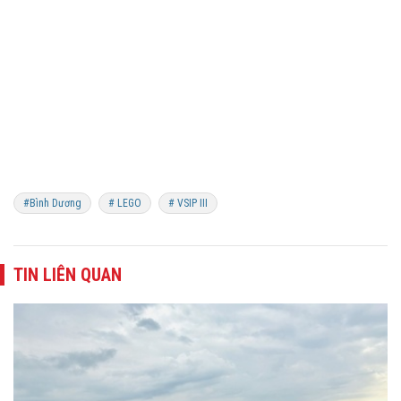
#Bình Dương
# LEGO
# VSIP III
TIN LIÊN QUAN