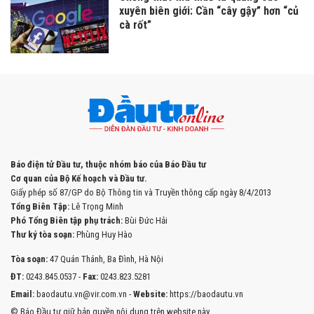
xuyên biên giới: Cần “cây gậy” hơn “củ
cà rốt”
Báo điện tử Đầu tư, thuộc nhóm báo của Báo Đầu tư
Cơ quan của Bộ Kế hoạch và Đầu tư.
Giấy phép số 87/GP do Bộ Thông tin và Truyền thông cấp ngày 8/4/2013
Tổng Biên Tập:
Lê Trọng Minh
Phó Tổng Biên tập phụ trách:
Bùi Đức Hải
Thư ký tòa soạn:
Phùng Huy Hào
Tòa soạn:
47 Quán Thánh, Ba Đình, Hà Nội
ĐT:
0243.845.0537 -
Fax:
0243.823.5281
Email:
baodautu.vn@vir.com.vn -
Website:
https://baodautu.vn
© Báo Đầu tư giữ bản quyền nội dung trên website này