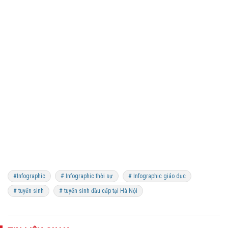
#Infographic
# Infographic thời sự
# Infographic giáo dục
# tuyển sinh
# tuyển sinh đầu cấp tại Hà Nội