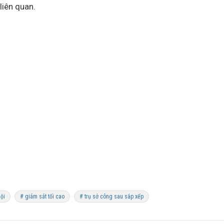
liên quan.
ội
# giám sát tối cao
# trụ sở công sau sắp xếp