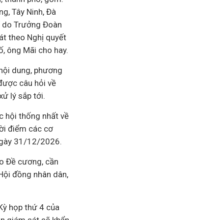
g, Tây Ninh, Đà
hể do Trưởng Đoàn
át theo Nghị quyết
ố, ông Mãi cho hay.
 nội dung, phương
được câu hỏi về
ử lý sắp tới.
c hội thống nhất về
hời điểm các cơ
ngày 31/12/2026.
eo Đề cương, cần
Hội đồng nhân dân,
Kỳ họp thứ 4 của