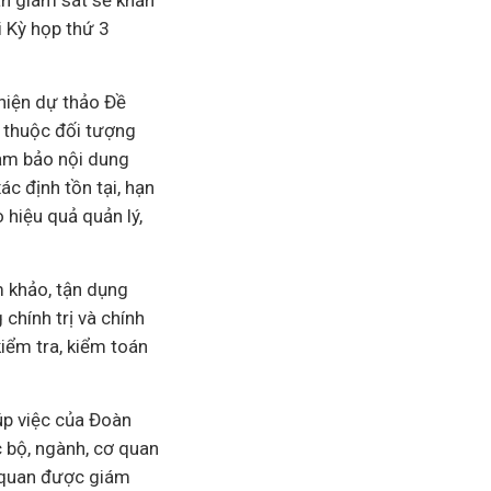
àn giám sát sẽ khẩn
 Kỳ họp thứ 3
hiện dự thảo Đề
 thuộc đối tượng
đảm bảo nội dung
ác định tồn tại, hạn
 hiệu quả quản lý,
m khảo, tận dụng
chính trị và chính
iểm tra, kiểm toán
úp việc của Đoàn
c bộ, ngành, cơ quan
 quan được giám