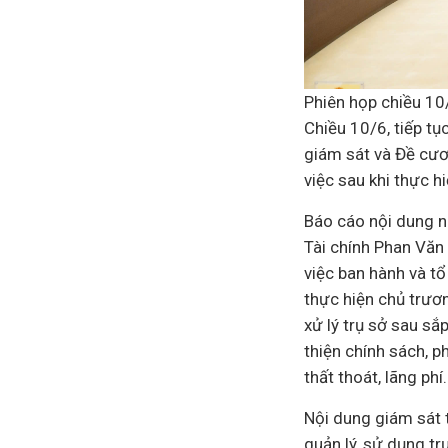
Phiên họp chiều 10
Chiều 10/6, tiếp tụ
giám sát và Đề cươ
việc sau khi thực h
Báo cáo nội dung n
Tài chính
Phan Văn M
việc ban hành và tổ
thực hiện chủ trươ
xử lý trụ sở sau sắ
thiện chính sách, 
thất thoát, lãng phí.
Nội dung giám sát t
quản lý, sử dụng tr