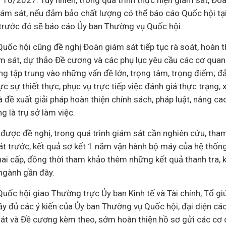
 10/2027. Tuy nhiên, trong quá trình thực hiện giám sát, Đo
iám sát, nếu đảm bảo chất lượng có thể báo cáo Quốc hội tại
trước đó sẽ báo cáo Ủy ban Thường vụ Quốc hội.
uốc hội cũng đề nghị Đoàn giám sát tiếp tục rà soát, hoàn t
 sát, dự thảo Đề cương và các phụ lục yêu cầu các cơ quan
ng tập trung vào những vấn đề lớn, trọng tâm, trọng điểm; 
c sự thiết thực, phục vụ trực tiếp việc đánh giá thực trạng, x
 đề xuất giải pháp hoàn thiện chính sách, pháp luật, nâng cao
g là trụ sở làm việc.
được đề nghị, trong quá trình giám sát cần nghiên cứu, tha
t trước, kết quả sơ kết 1 năm vận hành bộ máy của hệ thống 
ai cấp, đồng thời tham khảo thêm những kết quả thanh tra, k
ngành gần đây.
uốc hội giao Thường trực Ủy ban Kinh tế và Tài chính, Tổ gi
ầy đủ các ý kiến của Ủy ban Thường vụ Quốc hội, đại diện cá
át và Đề cương kèm theo, sớm hoàn thiện hồ sơ gửi các cơ