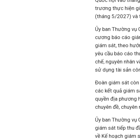
Quốc hội vào tháng
trương thực hiện g
(tháng 5/2027) và 
Ủy ban Thường vụ Q
cương báo cáo giám
giám sát, theo hướ
yêu cầu báo cáo thự
chế, nguyên nhân và
sử dụng tài sản côn
Đoàn giám sát còn 
các kết quả giám sá
quyền địa phương h
chuyên đề, chuyên 
Ủy ban Thường vụ Q
giám sát tiếp thu đ
về Kế hoạch giám s