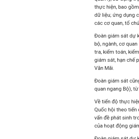
thực hiện, bao gồm v
dữ liệu; ứng dụng
c
các cơ quan, tổ chứ
Đoàn giám sát dự ki
bộ, ngành, cơ quan 
tra, kiểm toán, kiể
giám sát, hạn chế p
Văn Mãi.
Đoàn giám sát cũng
quan ngang Bộ), từ
Về tiến độ thực hi
Quốc hội theo tiến
vấn đề phát sinh tr
của hoạt động giám 
Đoàn giám sát dự ki