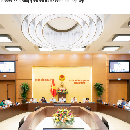
ế hoạch, đề cương giám sát trụ sở công sau sắp xếp