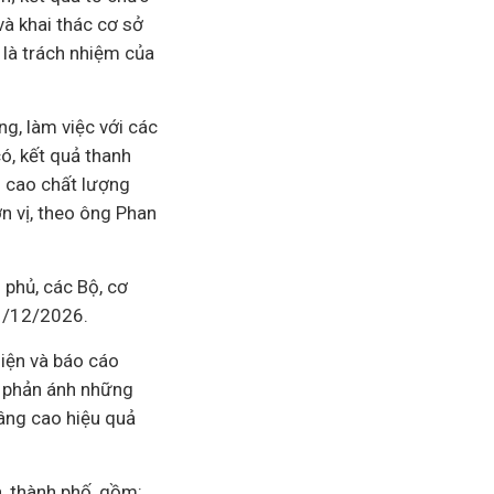
 và khai thác cơ sở
; là trách nhiệm của
g, làm việc với các
có, kết quả thanh
g cao chất lượng
ơn vị, theo ông Phan
 phủ, các Bộ, cơ
31/12/2026.
iện và báo cáo
i phản ánh những
nâng cao hiệu quả
h, thành phố, gồm: