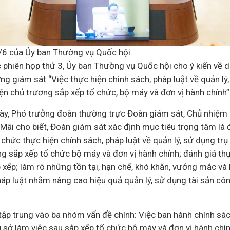
/6 của Ủy ban Thường vụ Quốc hội.
c phiên họp thứ 3, Ủy ban Thường vụ Quốc hội cho ý kiến về 
ng giám sát “Việc thực hiện chính sách,
pháp luật
về quản lý
iện chủ trương sắp xếp tổ chức, bộ máy và đơn vị hành chính”
ày, Phó trưởng đoàn thường trực Đoàn giám sát, Chủ nhiệm
ãi cho biết, Đoàn giám sát xác định mục tiêu trọng tâm là 
 chức thực hiện chính sách, pháp luật về quản lý, sử dụng trụ
ng sắp xếp tổ chức bộ máy và đơn vị hành chính; đánh giá th
p xếp; làm rõ những tồn tại, hạn chế, khó khăn, vướng mắc và
pháp luật nhằm nâng cao hiệu quả quản lý, sử dụng tài sản c
ập trung vào ba nhóm vấn đề chính: Việc ban hành chính sách
ụ sở làm việc sau sắp xếp tổ chức bộ máy và đơn vị hành chín