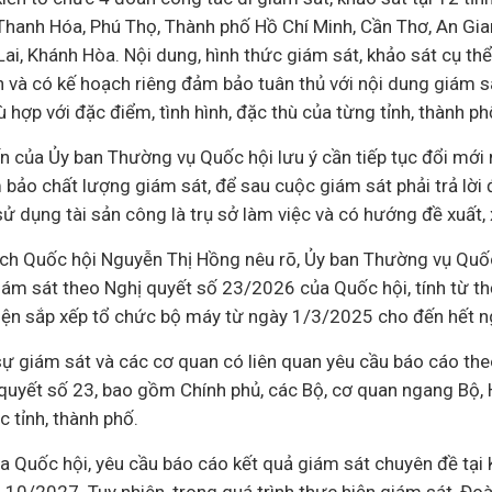
Thanh Hóa, Phú Thọ, Thành phố Hồ Chí Minh, Cần Thơ, An Gian
Lai, Khánh Hòa. Nội dung, hình thức giám sát, khảo sát cụ t
h và có kế hoạch riêng đảm bảo tuân thủ với nội dung giám s
 hợp với đặc điểm, tình hình, đặc thù của từng tỉnh, thành ph
ến của Ủy ban Thường vụ Quốc hội lưu ý cần tiếp tục đổi mới
bảo chất lượng giám sát, để sau cuộc giám sát phải trả lời 
sử dụng tài sản công là trụ sở làm việc và có hướng đề xuất, x
tịch Quốc hội Nguyễn Thị Hồng nêu rõ, Ủy ban Thường vụ Quố
giám sát theo Nghị quyết số 23/2026 của Quốc hội, tính từ t
hiện sắp xếp tổ chức bộ máy từ ngày 1/3/2025 cho đến hết 
sự giám sát và các cơ quan có liên quan yêu cầu báo cáo th
quyết số 23, bao gồm Chính phủ, các Bộ, cơ quan ngang Bộ, 
 tỉnh, thành phố.
a Quốc hội, yêu cầu báo cáo kết quả giám sát chuyên đề tại 