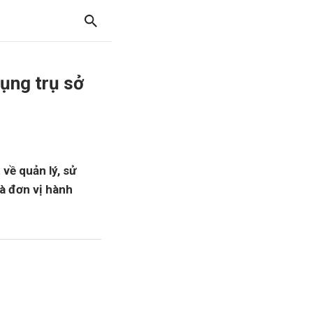
dụng trụ sở
về quản lý, sử
à đơn vị hành