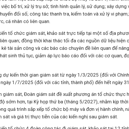
iệc bố trí, xử lý trụ sở; tình hình quản lý, sử dụng; xây dựng
huyển đổi số
; công tác thanh tra, kiểm toán và xử lý vi phạm
c, cá nhân có liên quan.
ến tổ chức giám sát, khảo sát trực tiếp tại một số địa phươn
liên quan; đồng thời khai thác tối đa các nguồn dữ liệu hiện 
m kê tài sản công và các báo cáo chuyên đề liên quan để nân
hát sinh thủ tục, giảm áp lực báo cáo đối với các cơ quan, đ
 dự kiến thời gian giám sát từ ngày 1/3/2025 (đối với Chính
 ngày 1/7/2025 (đối với các tỉnh, thành phố) đến hết ngày 
ện giám sát, Đoàn giám sát đề xuất phương án tổ chức thực h
 độ sớm hơn, tại Kỳ họp thứ ba (tháng 5/2027), nhằm kịp thờ
ong quá trình sắp xếp tổ chức bộ máy và đơn vị hành chính, 
sát và giá trị thực tiễn của các kiến nghị sau giám sát.
ến tổ chức 4 đoàn công tác đi giám sát, khảo sát tại 12 tỉn