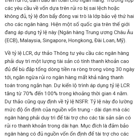
trên rủi ro, đảm bảo an toàn cho ngân hàng. Trường hợp
các yêu cầu về vốn dựa trên rủi ro bị sai lệch hoặc
không đủ, tỷ lệ đòn bẩy đóng vai trò là lớp bảo vệ thứ hai
cho các ngân hàng. Hiện một số quốc gia trên thế giới
đang áp dụng tỷ lệ này (Ngân hàng Trung ương Châu Âu
(ECB), Malaysia, Singapore, Hongkong, Đài Loan, Mỹ).
Về tỷ lệ LCR, dự thảo Thông tư yêu cầu các ngân hàng
phải duy trì một lượng tài sản có tính thanh khoản cao
đủ để bù đắp tổng dòng tiền ra ròng trong vòng 30 ngày
tới, ngăn ngừa rủi ro ngân hàng mất khả năng thanh
toán trong ngắn hạn. Dự kiến lộ trình áp dụng tỷ lệ LCR
tăng từ 70% đến 100% trong khoảng thời gian 4 năm.
Dự thảo cũng quy định về tỷ lệ NSFR: Tỷ lệ này đo lường
mức độ ổn định của nguồn vốn trung - dài dạn mà các
ngân hàng phải duy trì để tài trợ cho các tài sản sản có
rủi ro thanh khoản trong dài hạn. Mục đích là đảm bảo
ngân hàng có đủ nguồn vốn ổn định để tài trợ cho các