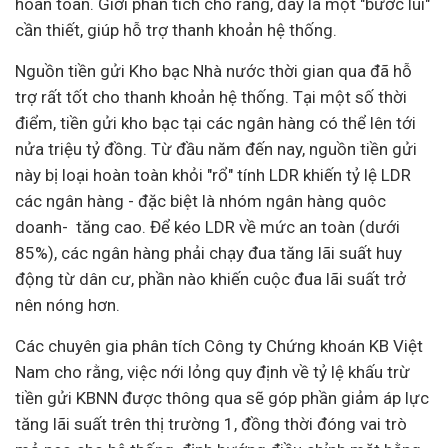
hoàn toàn. Giới phân tích cho rằng, đây là một "bước lùi"
cần thiết, giúp hỗ trợ thanh khoản hệ thống.
Nguồn tiền gửi Kho bạc Nhà nước thời gian qua đã hỗ
trợ rất tốt cho thanh khoản hệ thống. Tại một số thời
điểm, tiền gửi kho bạc tại các ngân hàng có thể lên tới
nửa triệu tỷ đồng. Từ đầu năm đến nay, nguồn tiền gửi
này bị loại hoàn toàn khỏi "rổ" tính LDR khiến tỷ lệ LDR
các ngân hàng - đặc biệt là nhóm ngân hàng quôc
doanh- tăng cao. Để kéo LDR về mức an toàn (dưới
85%), các ngân hàng phải chạy đua tăng lãi suất huy
động từ dân cư, phần nào khiến cuộc đua lãi suất trở
nên nóng hơn.
Các chuyên gia phân tích
Công ty Chứng khoán KB Việt
Nam cho rằng,
việc nới lỏng quy định về tỷ lệ khấu trừ
tiền gửi KBNN được thông qua sẽ góp phần giảm áp lực
tăng lãi suất trên thị trường 1, đồng thời đóng vai trò