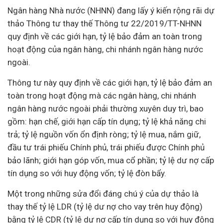
Ngân hàng
Nhà nước (NHNN) đang lấy ý kiến rộng rãi dự
thảo Thông tư thay thế Thông tư 22/2019/TT-NHNN
quy định về các giới hạn, tỷ lệ bảo đảm an toàn trong
hoạt động của ngân hàng, chi nhánh ngân hàng nước
ngoài.
Thông tư này quy định về các giới hạn, tỷ lệ bảo đảm an
toàn trong hoạt động mà các ngân hàng, chi nhánh
ngân hàng nước ngoài phải thường xuyên duy trì, bao
gồm: hạn chế, giới hạn cấp tín dụng; tỷ lệ khả năng chi
trả; tỷ lệ nguồn vốn ổn định ròng; tỷ lệ mua, nắm giữ,
đầu tư
trái phiếu Chính phủ, trái phiếu được Chính phủ
bảo lãnh; giới hạn góp vốn, mua cổ phần; tỷ lệ dư nợ cấp
tín dụng so với huy động vốn; tỷ lệ đòn bẩy.
Một trong những sửa đổi đáng chú ý của dự thảo là
thay thế tỷ lệ LDR (tỷ lệ dư nợ cho vay trên huy động)
bằng tỷ lệ CDR (tỷ lệ dư nợ cấp tín dụng so với huy động