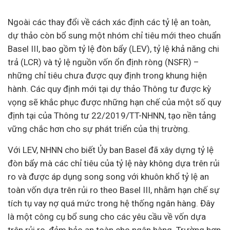
Ngoài các thay đổi về cách xác định các tỷ lệ an toàn,
dự thảo còn bổ sung một nhóm chỉ tiêu mới theo chuẩn
Basel III, bao gồm tỷ lệ đòn bẩy (LEV), tỷ lệ khả năng chi
trả (LCR) và tỷ lệ nguồn vốn ổn định ròng (NSFR) –
những chỉ tiêu chưa được quy định trong khung hiện
hành. Các quy định mới tại dự thảo Thông tư được kỳ
vọng sẽ khắc phục được những hạn chế của một số quy
định tại của Thông tư 22/2019/TT-NHNN, tạo nền tảng
vững chắc hơn cho sự phát triển của thị trường.
Với LEV, NHNN cho biết Ủy ban Basel đã xây dựng tỷ lệ
đòn bẩy mà các chỉ tiêu của tỷ lệ này không dựa trên rủi
ro và được áp dụng song song với khuôn khổ tỷ lệ an
toàn vốn dựa trên rủi ro theo Basel III, nhằm hạn chế sự
tích tụ vay nợ quá mức trong hệ thống ngân hàng. Đây
là một công cụ bổ sung cho các yêu cầu về vốn dựa