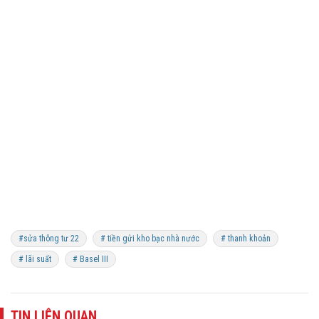
#sửa thông tư 22
# tiền gửi kho bạc nhà nước
# thanh khoản
# lãi suất
# Basel III
TIN LIÊN QUAN