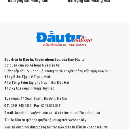
Bất động sản Đông Anh
Bất động sản Hoàng Mai
Báo điện tử Đầu tư, thuộc nhóm báo của Báo Đầu tư
Cơ quan của Bộ Kế hoạch và Đầu tư.
Giấy phép số 87/GP do Bộ Thông tin và Truyền thông cấp ngày 8/4/2013
Tổng Biên Tập:
Lê Trọng Minh
Phó Tổng Biên tập phụ trách:
Bùi Đức Hải
Thư ký tòa soạn:
Phùng Huy Hào
Tòa soạn:
47 Quán Thánh, Ba Đình, Hà Nội
ĐT:
0243.845.0537 -
Fax:
0243.823.5281
Email:
baodautu.vn@vir.com.vn -
Website:
https://baodautu.vn
© Báo Đầu tư giữ bản quyền nội dung trên website này
Việc sử dụng nội dung đăng tải trên Báo điện tử Đầu tư - baodautu.vn