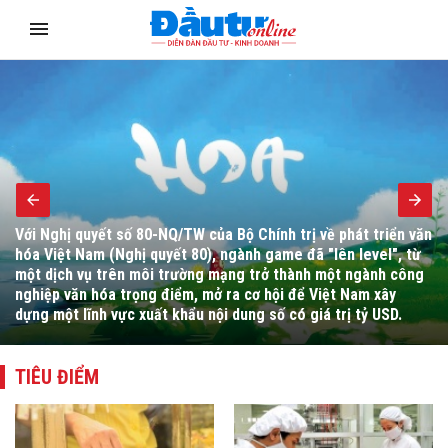
Bộ trưởng Bộ Tài chính Ngô Văn Tuấn yêu cầu đẩy mạnh hoàn
thiện thể chế, cải cách hành chính, chuyển đổi số, tháo gỡ
vướng mắc cho người dân, doanh nghiệp và thúc đẩy giải ngân
đầu tư công.
TIÊU ĐIỂM