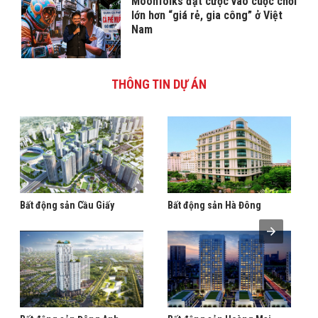
Moonfolks đặt cược vào cuộc chơi
lớn hơn “giá rẻ, gia công” ở Việt
Nam
THÔNG TIN DỰ ÁN
Bất động sản Cầu Giấy
Bất động sản Hà Đông