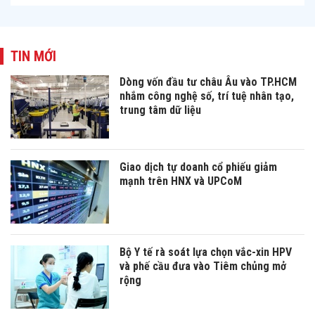
TIN MỚI
Dòng vốn đầu tư châu Âu vào TP.HCM
nhắm công nghệ số, trí tuệ nhân tạo,
trung tâm dữ liệu
Giao dịch tự doanh cổ phiếu giảm
mạnh trên HNX và UPCoM
Bộ Y tế rà soát lựa chọn vắc-xin HPV
và phế cầu đưa vào Tiêm chủng mở
rộng