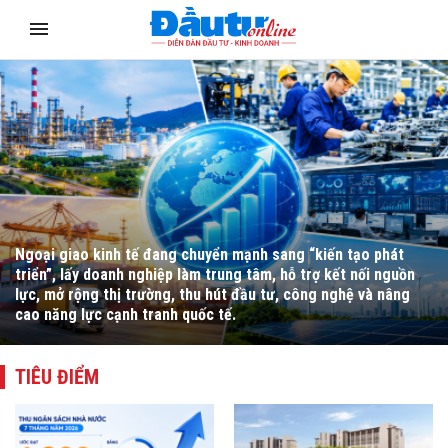
Ổn định kinh tế vĩ mô là nền tảng quan trọng cho tăng trưởng
kinh tế bền vững và lâu dài. Tuy vậy, dư địa điều hành vĩ mô
đang đối mặt với nhiều khó khăn, thách thức.
TIÊU ĐIỂM