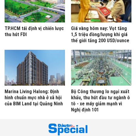
TP.HCM tái định vị chiến lược
Giá vàng hôm nay: Vọt tăng
thu hút FDI
1,5 triệu đồng/lượng khi giá
thế giới tăng 200 USD/ounce
Marina Living Halong: Định
Bộ Công thương lo ngại xuất
hình chuẩn mực nhà ở xã hội
khẩu, thu hút đầu tư ngành ô
của BIM Land tại Quảng Ninh
tô - xe máy giảm mạnh vì
Nghị định 101