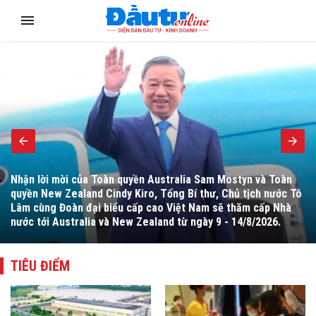
Còn băn khoăn về quy định Ngân hàng Nhà nước được áp dụng
tỷ lệ bảo đảm an toàn khác so với mức quy định đối với tổ
chức tín dụng nhằm mục tiêu phát triển kinh tế - xã hội.
TIÊU ĐIỂM