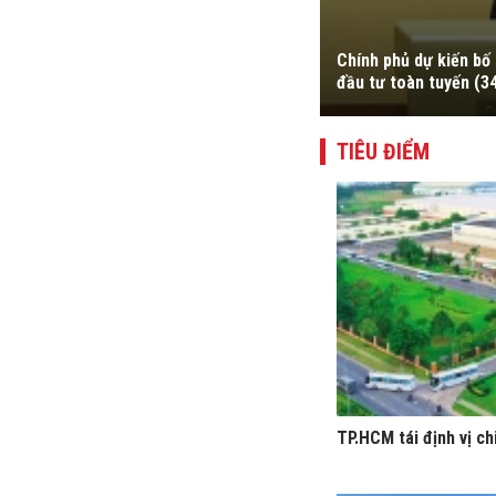
w Zealand Cindy Kiro, Tổng Bí thư, Chủ
Nhà nước tới Australia và New Zealand
Chính phủ dự kiến bố 
đầu tư toàn tuyến (3
TIÊU ĐIỂM
TP.HCM tái định vị ch