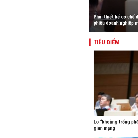
ng việc thu hút dòng vốn này chảy mạnh
Phải thiết kế cơ chế 
phiếu doanh nghiệp m
TIÊU ĐIỂM
Lo “khoảng trống phá
gian mạng