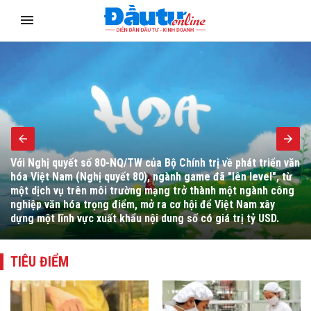
Bộ trưởng Bộ Tài chính Ngô Văn Tuấn yêu cầu đẩy mạnh hoàn
thiện thể chế, cải cách hành chính, chuyển đổi số, tháo gỡ
vướng mắc cho người dân, doanh nghiệp và thúc đẩy giải ngân
đầu tư công.
TIÊU ĐIỂM