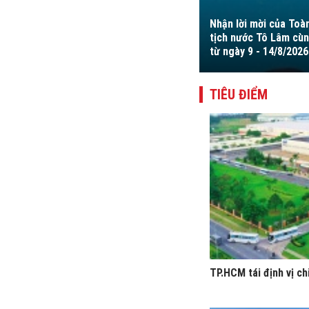
Nhận lời mời của Toà
ng 59.700 tỷ đồng với phương án chuẩn bị
tịch nước Tô Lâm cùn
từ ngày 9 - 14/8/2026
TIÊU ĐIỂM
TP.HCM tái định vị ch