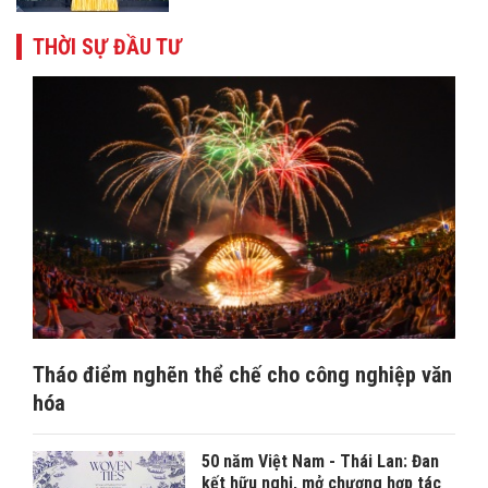
THỜI SỰ ĐẦU TƯ
Tháo điểm nghẽn thể chế cho công nghiệp văn
hóa
50 năm Việt Nam - Thái Lan: Đan
kết hữu nghị, mở chương hợp tác