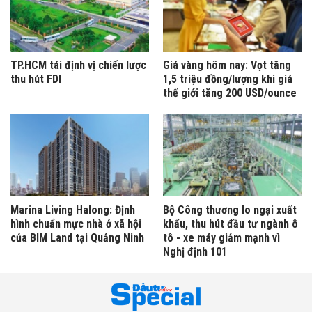
TP.HCM tái định vị chiến lược
Giá vàng hôm nay: Vọt tăng
thu hút FDI
1,5 triệu đồng/lượng khi giá
thế giới tăng 200 USD/ounce
Marina Living Halong: Định
Bộ Công thương lo ngại xuất
hình chuẩn mực nhà ở xã hội
khẩu, thu hút đầu tư ngành ô
của BIM Land tại Quảng Ninh
tô - xe máy giảm mạnh vì
Nghị định 101