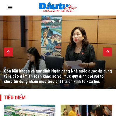
Nhận lời mời của Toàn quyền Australia Sam Mostyn và Toàn
quyền New Zealand Cindy Kiro, Tổng Bí thư, Chủ tịch nước Tô
Lâm cùng Đoàn đại biểu cấp cao Việt Nam sẽ thăm cấp Nhà
nước tới Australia và New Zealand từ ngày 9 - 14/8/2026.
TIÊU ĐIỂM