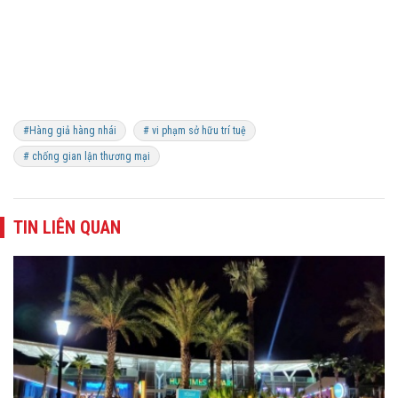
#Hàng giả hàng nhái
# vi phạm sở hữu trí tuệ
# chống gian lận thương mại
TIN LIÊN QUAN