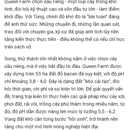
Queen Farm chọn sầu riêng - một loại cây trồng khó
tính, đòi hỏi kỹ thuật cao và vốn
đầu tư
lớn - làm điểm
khởi đầu. Với Tùng, chính độ khó đó là “bài toán” đáng
để anh thử sức. Những chuyến đi, những lần quan sát,
trao đổi với chuyên gia, kỹ sư đã giúp anh tích lũy nền
tảng kiến thức thực tiễn - điều không thể có nếu chỉ học
trên sách vở.
Song, thử thách lớn nhất không nằm ở việc chọn cây
sầu riêng, mà ở việc bắt đầu từ đâu. Queen Farm được
xây dựng trên 55 ha đất đỏ bazan đã suy kiệt, với độ pH
chỉ khoảng 3,8 - 4,0. Đây là dạng đất “khó cải tạo”, đòi
hỏi thời gian, chi phí và sự kiên trì lớn. Để giải quyết vấn
đề, trang trại kiên trì thực hiện các giải pháp như cày xới,
phơi đất, rải vôi, trồng cây phủ thảm trong nhiều năm; từ
đó, độ pH dần được nâng lên mức lý tưởng 5,5 - 6,2.
Vùng đất khô cằn từng bước “hồi sinh”, trở thành nền
tảng cho một mô hình nông nghiệp hiện đại.