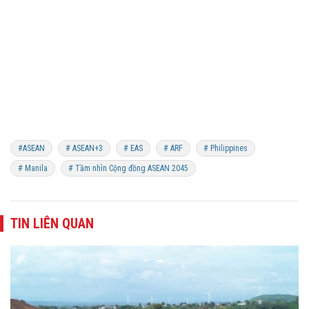
#ASEAN
# ASEAN+3
# EAS
# ARF
# Philippines
# Manila
# Tầm nhìn Cộng đồng ASEAN 2045
TIN LIÊN QUAN