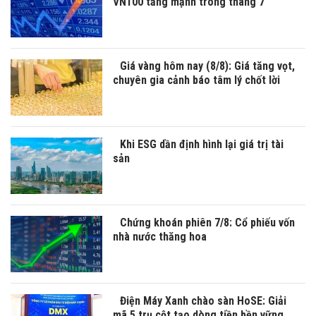
VN100 tăng mạnh trong tháng 7
Giá vàng hôm nay (8/8): Giá tăng vọt,
chuyên gia cảnh báo tâm lý chốt lời
Khi ESG dần định hình lại giá trị tài
sản
Chứng khoán phiên 7/8: Cổ phiếu vốn
nhà nước thăng hoa
Điện Máy Xanh chào sàn HoSE: Giải
mã 5 trụ cột tạo dòng tiền bền vững