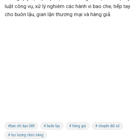
luật công vụ, xử lý nghiêm các hành vi bao che, tiếp tay
cho buôn lậu, gian lận thương mại và hàng giả.
#ban chỉ đạo 389
# buôn lậu
# hàng giả
# chuyển đổi số
# lực lượng chức năng