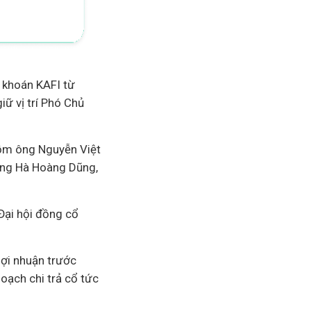
 khoán KAFI từ
iữ vị trí Phó Chủ
gồm ông Nguyễn Việt
 ông Hà Hoàng Dũng,
Đại hội đồng cổ
lợi nhuận trước
oạch chi trả cổ tức