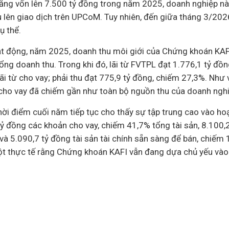
 tăng vốn lên 7.500 tỷ đồng trong năm 2025,
doanh nghiệp
nà
 lên giao dịch trên UPCoM. Tuy nhiên, đến giữa tháng 3/202
ụ thể.
ạt động, năm 2025, doanh thu môi giới của Chứng khoán KAFI
ổng doanh thu. Trong khi đó, lãi từ FVTPL đạt 1.776,1 tỷ đồ
ãi từ cho vay; phải thu đạt 775,9 tỷ đồng, chiếm 27,3%. Như 
ho vay đã chiếm gần như toàn bộ nguồn thu của doanh nghi
thời điểm cuối năm tiếp tục cho thấy sự tập trung cao vào hoạ
ỷ đồng các khoản cho vay, chiếm 41,7% tổng tài sản, 8.100,2
à 5.090,7 tỷ đồng tài sản tài chính sẵn sàng để bán, chiếm
t thực tế rằng Chứng khoán KAFI vẫn đang dựa chủ yếu vào