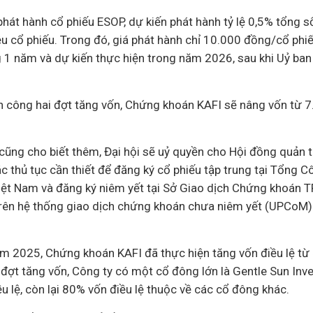
hát hành cổ phiếu ESOP, dự kiến phát hành tỷ lệ 0,5% tổng số
u cổ phiếu. Trong đó, giá phát hành chỉ 10.000 đồng/cổ phiếu
1 năm và dự kiến thực hiện trong năm 2026, sau khi Uỷ ba
h công hai đợt tăng vốn, Chứng khoán KAFI sẽ nâng vốn từ 7.
ũng cho biết thêm, Đại hội sẽ uỷ quyền cho Hội đồng quản tr
các thủ tục cần thiết để đăng ký cổ phiếu tập trung tại Tổng C
ệt Nam và đăng ký niêm yết tại Sở Giao dịch Chứng khoán 
trên hệ thống giao dịch chứng khoán chưa niêm yết (UPCoM) 
ăm 2025, Chứng khoán KAFI đã thực hiện tăng vốn điều lệ từ 
 đợt tăng vốn, Công ty có một cổ đông lớn là Gentle Sun In
 lệ, còn lại 80% vốn điều lệ thuộc về các cổ đông khác.