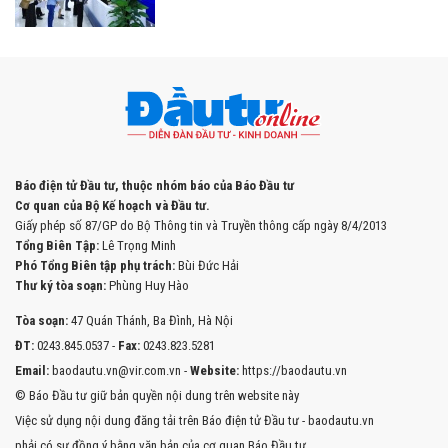
Báo điện tử Đầu tư, thuộc nhóm báo của Báo Đầu tư
Cơ quan của Bộ Kế hoạch và Đầu tư.
Giấy phép số 87/GP do Bộ Thông tin và Truyền thông cấp ngày 8/4/2013
Tổng Biên Tập:
Lê Trọng Minh
Phó Tổng Biên tập phụ trách:
Bùi Đức Hải
Thư ký tòa soạn:
Phùng Huy Hào
Tòa soạn:
47 Quán Thánh, Ba Đình, Hà Nội
ĐT:
0243.845.0537 -
Fax:
0243.823.5281
Email:
baodautu.vn@vir.com.vn -
Website:
https://baodautu.vn
© Báo Đầu tư giữ bản quyền nội dung trên website này
Việc sử dụng nội dung đăng tải trên Báo điện tử Đầu tư - baodautu.vn
phải có sự đồng ý bằng văn bản của cơ quan Báo Đầu tư.