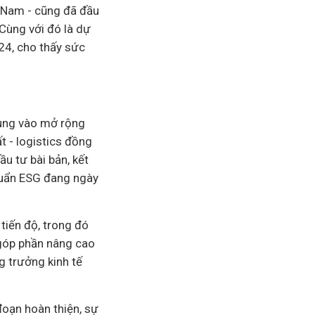
t Nam - cũng đã đầu
 Cùng với đó là dự
24, cho thấy sức
rung vào mở rộng
t - logistics đồng
u tư bài bản, kết
chuẩn ESG đang ngày
tiến độ, trong đó
 góp phần nâng cao
ng trưởng
kinh tế
đoạn hoàn thiện, sự