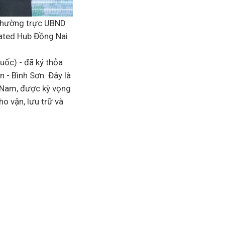
 Thường trực UBND
ated Hub Đồng Nai
ốc) - đã ký thỏa
 - Bình Sơn. Đây là
t Nam, được kỳ vọng
o vận, lưu trữ và