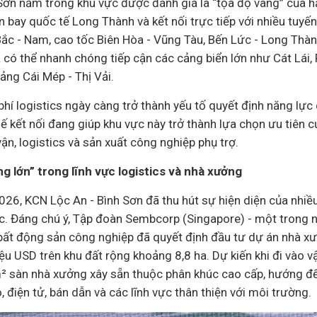
Sơn nằm trong khu vực được đánh giá là “tọa độ vàng” của h
n bay quốc tế Long Thành và kết nối trực tiếp với nhiều tuyế
ắc - Nam, cao tốc Biên Hòa - Vũng Tàu, Bến Lức - Long Thà
 có thể nhanh chóng tiếp cận các cảng biển lớn như Cát Lái,
ng Cái Mép - Thị Vải.
phí logistics ngày càng trở thành yếu tố quyết định năng lực
 thế kết nối đang giúp khu vực này trở thành lựa chọn ưu tiên 
vận, logistics và sản xuất công nghiệp phụ trợ.
g lớn” trong lĩnh vực logistics và nhà xưởng
26, KCN Lộc An - Bình Sơn đã thu hút sự hiện diện của nhiều
c. Đáng chú ý, Tập đoàn Sembcorp (Singapore) - một trong 
bất động sản
công nghiệp đã quyết định đầu tư
dự án
nhà xư
ệu USD trên khu đất rộng khoảng 8,8 ha. Dự kiến khi đi vào v
² sàn nhà xưởng xây sẵn thuộc phân khúc cao cấp, hướng đ
 điện tử, bán dẫn và các lĩnh vực thân thiện với môi trường.