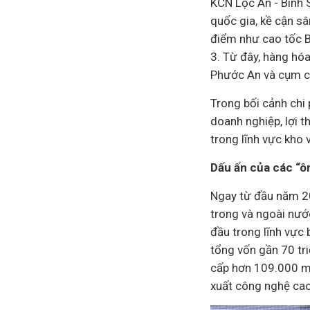
KCN Lộc An - Bình 
quốc gia, kề cận sâ
điểm như cao tốc B
3. Từ đây, hàng hóa
Phước An và cụm cả
Trong bối cảnh chi 
doanh nghiệp
, lợi
trong lĩnh vực kho 
Dấu ấn của các “ôn
Ngay từ đầu năm 20
trong và ngoài nướ
đầu trong lĩnh vực
tổng vốn gần 70 tri
cấp hơn 109.000 m
xuất công nghệ cao,