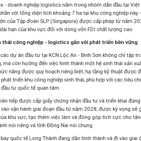
x - doanh nghiệp logistics nằm trong nhóm dẫn đầu tại Việ
phần với tổng diện tích khoảng 7 ha tại khu công nghiệp này.
lớn của Tập đoàn SLP (Singapore) được cấp phép từ năm 20
dài hạn của khu vực đối với dòng vốn FDI chất lượng cao.
 thái công nghiệp - logistics gắn với phát triển bền vững
 các dự án đầu tư tại KCN Lộc An - Bình Sơn không chỉ tập t
, mà còn hướng đến việc hình thành một hệ sinh thái sản xuấ
ức năng được quy hoạch riêng biệt, hạ tầng kỹ thuật được đầ
phát triển khu công nghiệp sinh thái, phù hợp với các tiêu 
đầu tư quốc tế quan tâm.
liên tiếp được cấp giấy chứng nhận đầu tư và triển khai đúng 
i vào vận hành giai đoạn đầu từ năm 2028, được kỳ vọng sẽ
 của khu vực, tạo thêm việc làm và đóng góp tích cực cho tă
nh nói riêng và tỉnh Đồng Nai nói chung.
 bay quốc tế Long Thành đang dần hình thành và đi vào giai 