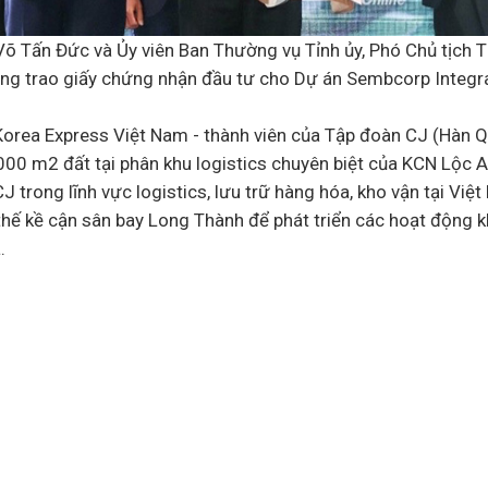
 Võ Tấn Đức và Ủy viên Ban Thường vụ Tỉnh ủy, Phó Chủ tịch
ng trao giấy chứng nhận đầu tư cho Dự án Sembcorp Integr
orea Express Việt Nam - thành viên của Tập đoàn CJ (Hàn Qu
00 m2 đất tại phân khu logistics chuyên biệt của KCN Lộc An
J trong lĩnh vực logistics, lưu trữ hàng hóa, kho vận tại Việ
 thế kề cận sân bay Long Thành để phát triển các hoạt động kh
.