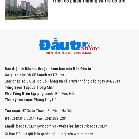
triệu cổ phiếu thưởng và trả cổ tức
Báo điện tử Đầu tư, thuộc nhóm báo của Báo Đầu tư
Cơ quan của Bộ Kế hoạch và Đầu tư.
Giấy phép số 87/GP do Bộ Thông tin và Truyền thông cấp ngày 8/4/2013
Tổng Biên Tập:
Lê Trọng Minh
Phó Tổng Biên tập phụ trách:
Bùi Đức Hải
Thư ký tòa soạn:
Phùng Huy Hào
Tòa soạn:
47 Quán Thánh, Ba Đình, Hà Nội
ĐT:
0243.845.0537 -
Fax:
0243.823.5281
Email:
baodautu.vn@vir.com.vn -
Website:
https://baodautu.vn
© Báo Đầu tư giữ bản quyền nội dung trên website này