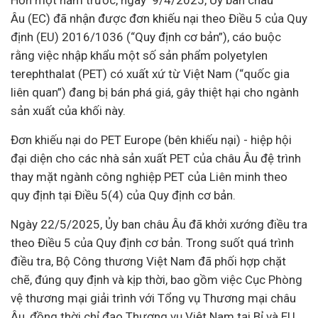
Hơn một năm trước, ngày 9/4/2025, Ủy ban châu
Âu (EC) đã nhận được đơn khiếu nại theo Điều 5 của Quy
định (EU) 2016/1036 (“Quy định cơ bản”), cáo buộc
rằng việc nhập khẩu một số sản phẩm polyetylen
terephthalat (PET) có xuất xứ từ Việt Nam (“quốc gia
liên quan”) đang bị bán phá giá, gây thiệt hại cho ngành
sản xuất của khối này.
Đơn khiếu nại do PET Europe (bên khiếu nại) - hiệp hội
đại diện cho các nhà sản xuất PET của châu Âu đệ trình
thay mặt ngành công nghiệp PET của Liên minh theo
quy định tại Điều 5(4) của Quy định cơ bản.
Ngày 22/5/2025, Ủy ban châu Âu đã khởi xướng điều tra
theo Điều 5 của Quy định cơ bản. Trong suốt quá trình
điều tra, Bộ Công thương Việt Nam đã phối hợp chặt
chẽ, đúng quy định và kịp thời, bao gồm việc Cục Phòng
vệ thương mại giải trình với Tổng vụ Thương mại châu
Âu, đồng thời chỉ đạo Thương vụ Việt Nam tại Bỉ và EU