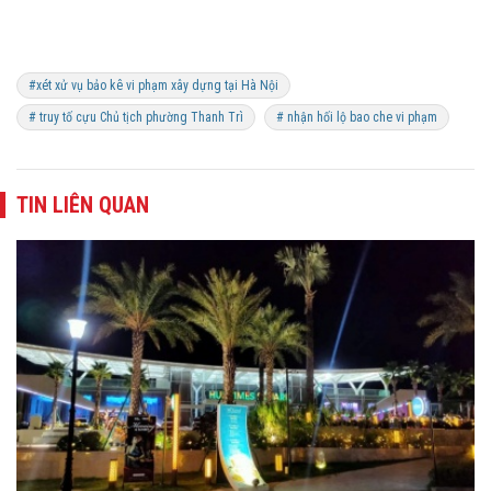
#xét xử vụ bảo kê vi phạm xây dựng tại Hà Nội
# truy tố cựu Chủ tịch phường Thanh Trì
# nhận hối lộ bao che vi phạm
TIN LIÊN QUAN