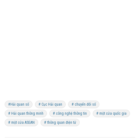
#Hải quan số
# Cục Hải quan
# chuyển đổi số
# Hải quan thông minh
# công nghệ thông tin
# một cửa quốc gia
# một cửa ASEAN
# thông quan điện tử