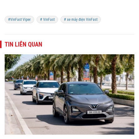
#VinFast Viper
# VinFast
# xe máy điện VinFast
TIN LIÊN QUAN