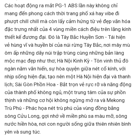
Các hoạt động ra mắt PG-1 ABS lần này không chỉ
mang đến phong cách thời trang phố xá hay vibe đi
phượt chill chill mà còn lấy cảm hứng từ vẻ đẹp văn hóa
đặc trưng nhất của 4 vùng miền cách điệu trên lăng kính
thiết kế đương đại. Đó là Tây Bắc Huyền Sơn - Tái hiện
vẻ hùng vĩ và huyền bí của núi rừng Tây Bắc, nơi mây mù
ôm ấp những dãy núi trập trùng cùng những bản làng
mộc mạc đẹp như thơ; Hà Nội Kinh Kỳ - Tôn vinh thủ đô
ngàn năm văn hiến, sự hòa quyện giữa nét cổ kính, với
nhịp sống hiện đại, tạo nên một Hà Nội hiện đại và thanh
lịch; Sài Gòn Phồn Hoa - Bắt trọn vẻ rực rỡ và năng động
của thành phố không ngủ, một trung tâm của sự phồn
thịnh và những cơ hội không ngừng mở ra và Mekong
Trù Phú - Phác họa nét trù phú của vùng đồng bằng
sông Cửu Long, gợi nhớ về miền phù sa màu mỡ, sông
nước hiền hòa, nơi con người sống giữa thiên nhiên bình
yên và sung túc.