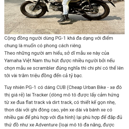
Cộng đồng người dùng PG-1 khá đa dạng với điểm
chung là muốn có phong cách riêng.
Theo những người am hiểu, sở dĩ mẫu xe này của
Yamaha Việt Nam thu hút được nhiều người bởi nếu
chọn mẫu xe scrambler đúng nghĩa thì chi phí có thể lên
tới vài trăm triệu đồng đến cả tỷ bạc.
Tuy nhiên PG-1 có dáng CUB (Cheap Urban Bike - xe đô
thị giá rẻ) lai Tracker (dòng m
ô tô
được lấy cảm hứng
từ xe đua flat track và dirt track, có thiết kế gọn nhẹ,
thon dài với ghi đông cao, yên xe dài và bánh xe có
nhiều gai để phù hợp với địa hình) lại phù hợp để đắp đủ
thứ đồ như xe Adventure (loại mô tô đa năng, được