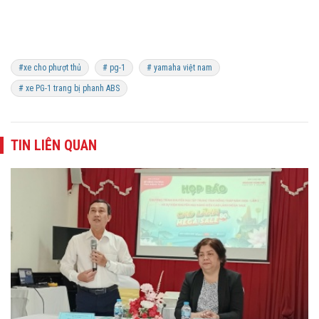
#xe cho phượt thủ
# pg-1
# yamaha việt nam
# xe PG-1 trang bị phanh ABS
TIN LIÊN QUAN