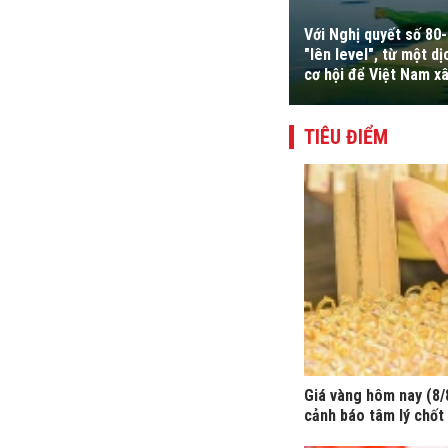
Với Nghị quyết số 80
ể chế, cải cách hành chính, chuyển đổi
"lên level", từ một 
 ngân đầu tư công.
cơ hội để Việt Nam xâ
TIÊU ĐIỂM
Giá vàng hôm nay (8/8
cảnh báo tâm lý chốt 