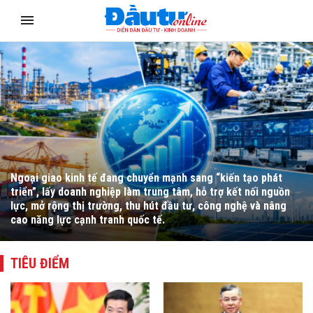
Bộ trưởng Bộ Tài chính Ngô Văn Tuấn yêu cầu đẩy mạnh hoàn
thiện thể chế, cải cách hành chính, chuyển đổi số, tháo gỡ
vướng mắc cho người dân, doanh nghiệp và thúc đẩy giải ngân
đầu tư công.
TIÊU ĐIỂM