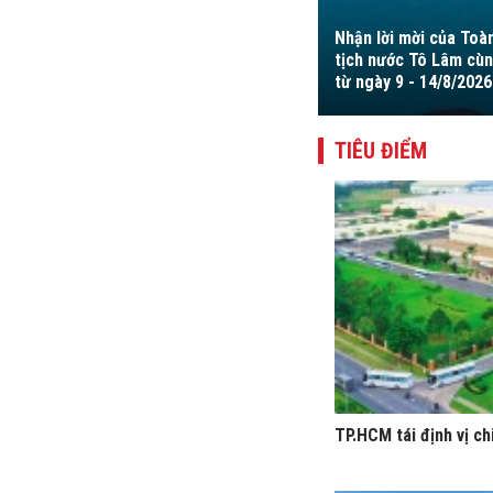
Nhận lời mời của Toà
bảo đảm an toàn khác so với mức quy
tịch nước Tô Lâm cùn
i.
từ ngày 9 - 14/8/2026
TIÊU ĐIỂM
TP.HCM tái định vị ch