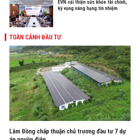
EVN cải thiện sức khỏe tài chính,
kỳ vọng nâng hạng tín nhiệm
TOÀN CẢNH ĐẦU TƯ
Lâm Đồng chấp thuận chủ trương đầu tư 7 dự
án nguồn điện