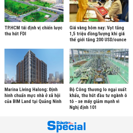
TP.HCM tái định vị chiến lược
Giá vàng hôm nay: Vọt tăng
thu hút FDI
1,5 triệu đồng/lượng khi giá
thế giới tăng 200 USD/ounce
Marina Living Halong: Định
Bộ Công thương lo ngại xuất
hình chuẩn mực nhà ở xã hội
khẩu, thu hút đầu tư ngành ô
của BIM Land tại Quảng Ninh
tô - xe máy giảm mạnh vì
Nghị định 101