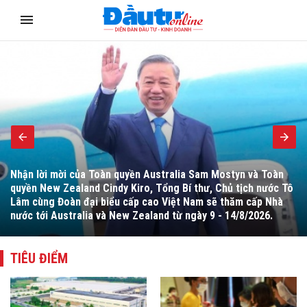
Chính phủ dự kiến bố trí cho Dự án trong giai đoạn 2026 -
2030 khoảng 59.700 tỷ đồng với phương án chuẩn bị đầu tư
toàn tuyến (349 km) làm cơ sở huy động nguồn vốn đầu tư.
TIÊU ĐIỂM