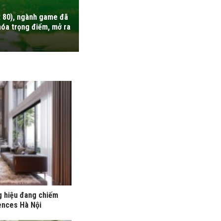
t 80), ngành game đã
hóa trọng điểm, mở ra
g hiệu đang chiếm
ences Hà Nội