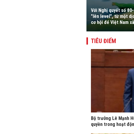
Với Nghị quyết số 80
ể chế, cải cách hành chính, chuyển đổi
"lên level", từ một 
 ngân đầu tư công.
cơ hội để Việt Nam xâ
TIÊU ĐIỂM
Bộ trưởng Lê Mạnh H
quyền trong hoạt độn