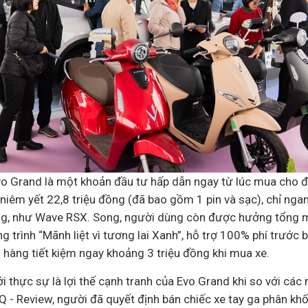
Evo Grand là một khoản
đầu tư
hấp dẫn ngay từ lúc mua cho đ
 niêm yết 22,8 triệu đồng (đã bao gồm 1 pin và sạc), chỉ ng
g, như Wave RSX. Song, người dùng còn được hưởng tổng mứ
trình “Mãnh liệt vì tương lai Xanh”, hỗ trợ 100% phí trước b
 hàng tiết kiệm ngay khoảng 3 triệu đồng khi mua xe.
i thực sự là lợi thế cạnh tranh của Evo Grand khi so với cá
Q - Review, người đã quyết định bán chiếc xe tay ga phân khố