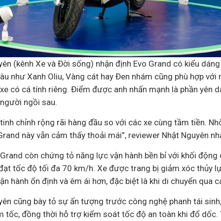
ên (kênh Xe và Đời sống) nhận định Evo Grand có kiểu dáng 
àu như Xanh Oliu, Vàng cát hay Đen nhám cũng phù hợp với
e có cá tính riêng. Điểm được anh nhấn mạnh là phần yên dà
 người ngồi sau.
inh chỉnh rộng rãi hàng đầu so với các xe cùng tầm tiền. Nhờ
Grand này vẫn cảm thấy thoải mái”, reviewer Nhật Nguyên nhậ
 Grand còn chứng tỏ năng lực vận hành bền bỉ với khối động 
đạt tốc độ tối đa 70 km/h. Xe được trang bị giảm xóc thủy l
vận hành ổn định và êm ái hơn, đặc biệt là khi di chuyển qua
ên cũng bày tỏ sự ấn tượng trước công nghệ phanh tái sinh, 
 tốc, đồng thời hỗ trợ kiểm soát tốc độ an toàn khi đổ dốc. 