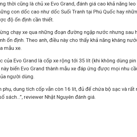
ng thời cũng là chủ xe Evo Grand, đánh giá cao khả năng leo
những con dốc cao như dốc Suối Tranh tại Phú Quốc hay nhữn
ợc độ ổn định cần thiết.
 từng chạy xe qua những đoạn đường ngập nước nhưng sau 
ành ổn định. Theo anh, điều này cho thấy khả năng kháng nướ
ủa mẫu xe.
của Evo Grand là cốp xe rộng tới 35 lít (khi không dùng pi
hế này biến Evo Grand thành mẫu xe đáp ứng được mọi nhu cầu 
của người dùng.
n phụ, dung tích cốp vẫn còn 16 lít, đủ để chứa bộ sạc và rấ
sổ sách…”, reviewer Nhật Nguyên đánh giá.