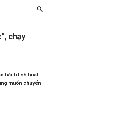
”, chạy
ận hành linh hoạt
 dùng muốn chuyển