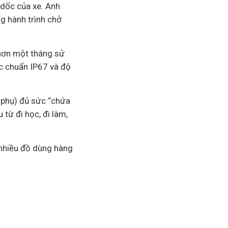
 dốc của xe. Anh
g hành trình chở
hơn một tháng sử
c chuẩn IP67 và độ
n phụ) đủ sức “chứa
từ đi học, đi làm,
t nhiều đồ dùng hàng