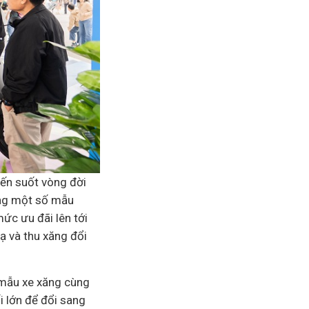
ến suốt vòng đời
ang một số mẫu
c ưu đãi lên tới
ạ và thu xăng đổi
c mẫu xe xăng cùng
i lớn để đổi sang