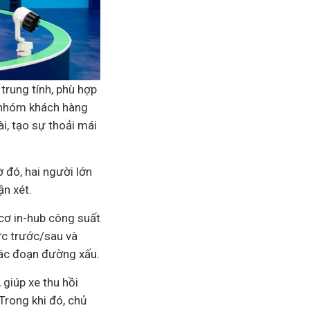
trung tính, phù hợp
 nhóm khách hàng
i, tạo sự thoải mái
 đó, hai người lớn
n xét.
cơ in-hub công suất
ực trước/sau và
 các đoạn đường xấu.
giúp xe thu hồi
Trong khi đó, chủ