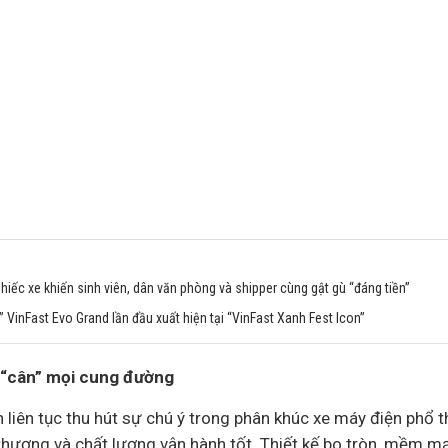
hiếc xe khiến sinh viên, dân văn phòng và shipper cùng gật gù “đáng tiền”
 VinFast Evo Grand lần đầu xuất hiện tại “VinFast Xanh Fest Icon”
, “cân” mọi cung đường
n liên tục thu hút sự chú ý trong phân khúc xe máy điện phổ 
thượng và chất lượng vận hành tốt. Thiết kế bo tròn, mềm m