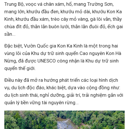
Trung Bộ, voọc vá chân xám, hổ, mang Trường Sơn,
mang lớn, khướu đầu đen, khướu mỏ dài, khướu Kon Ka
Kinh, khướu đầu xám, trèo cây mỏ vàng, gà lôi vằn, thầy
chùa đít đỏ, thằn lằn buôn lưới, thằn lằn đuôi đỏ, ếch gai
sần...
Đặc biệt, Vườn Quốc gia Kon Ka Kinh là một trong hai
vùng lõi của Khu dự trữ sinh quyển Cao nguyên Kon Hà
Nừng, đã được UNESCO công nhận là Khu dự trữ sinh
quyển thế giới.
Điều này đã mở ra hướng phát triển các loại hình dịch
vụ, du lịch độc đáo, khác biệt, dựa vào cộng đồng như:
du lịch sinh thái, nghỉ dưỡng, giải trí, trải nghiệm gắn với
quản lý bền vững tài nguyên rừng…