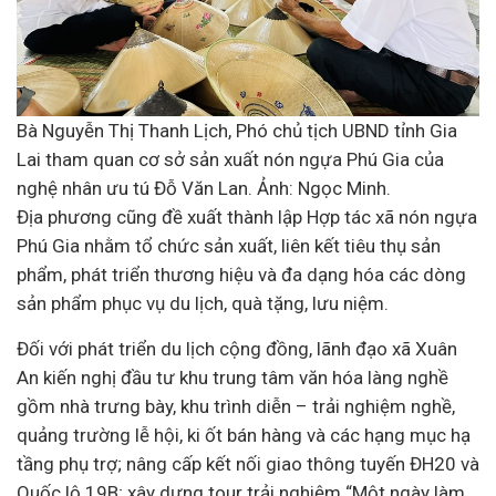
Bà Nguyễn Thị Thanh Lịch, Phó chủ tịch UBND tỉnh Gia
Lai tham quan cơ sở sản xuất nón ngựa Phú Gia của
nghệ nhân ưu tú Đỗ Văn Lan. Ảnh: Ngọc Minh.
Địa phương cũng đề xuất thành lập Hợp tác xã nón ngựa
Phú Gia nhằm tổ chức sản xuất, liên kết tiêu thụ sản
phẩm, phát triển thương hiệu và đa dạng hóa các dòng
sản phẩm phục vụ du lịch, quà tặng, lưu niệm.
Đối với phát triển du lịch cộng đồng, lãnh đạo xã Xuân
An kiến nghị đầu tư khu trung tâm văn hóa làng nghề
gồm nhà trưng bày, khu trình diễn – trải nghiệm nghề,
quảng trường lễ hội, ki ốt bán hàng và các hạng mục hạ
tầng phụ trợ; nâng cấp kết nối giao thông tuyến ĐH20 và
Quốc lộ 19B; xây dựng tour trải nghiệm “Một ngày làm