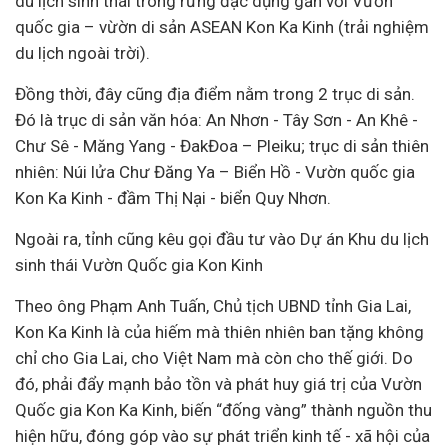
du lịch sinh thái trong rừng đặc dụng gắn với Vừờn
quốc gia – vừờn di sản ASEAN Kon Ka Kinh (trải nghiệm
du lịch ngoài trời).
Đồng thời, đây cũng địa điểm nằm trong 2 trục di sản.
Đó là trục di sản văn hóa: An Nhơn - Tây Sơn - An Khê -
Chư Sê - Măng Yang - ĐakĐoa – Pleiku; trục di sản thiên
nhiên: Núi lửa Chư Đăng Ya – Biển Hồ - Vườn quốc gia
Kon Ka Kinh - đầm Thị Nại - biển Quy Nhơn.
Ngoài ra, tỉnh cũng kêu gọi đầu tư vào
Dự án
Khu du lịch
sinh thái Vườn Quốc gia Kon Kinh
Theo ông Phạm Anh Tuấn, Chủ tịch UBND tỉnh Gia Lai,
Kon Ka Kinh là của hiếm mà thiên nhiên ban tặng không
chỉ cho Gia Lai, cho Việt Nam mà còn cho thế giới. Do
đó, phải đẩy mạnh bảo tồn và phát huy giá trị của Vườn
Quốc gia Kon Ka Kinh, biến “đống vàng” thành nguồn thu
hiện hữu, đóng góp vào sự phát triển
kinh tế
-
xã hội
của