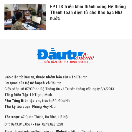
FPT IS triển khai thành công Hệ thống
Thanh toán điện tử cho Kho bạc Nhà
nước
Báo điện tử Đầu tư, thuộc nhóm báo của Báo Đầu tư
Cơ quan của Bộ Kế hoạch và Đầu tư.
Giấy phép số 87/GP do Bộ Thông tin và Truyền thông cấp ngày 8/4/2013
Tổng Biên Tập:
Lê Trọng Minh
Phó Tổng Biên tập phụ trách:
Bùi Đức Hải
Thư ký tòa soạn:
Phùng Huy Hào
Tòa soạn:
47 Quán Thánh, Ba Đình, Hà Nội
ĐT:
0243.845.0537 -
Fax:
0243.823.5281
Email:
baodautu.vn@vir.com.vn -
Website:
https://baodautu.vn