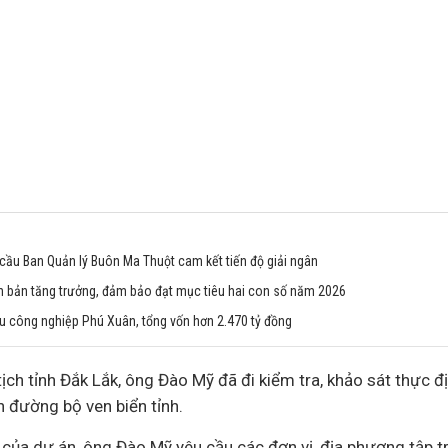
 cầu Ban Quản lý Buôn Ma Thuột cam kết tiến độ giải ngân
h bản tăng trưởng, đảm bảo đạt mục tiêu hai con số năm 2026
u công nghiệp Phú Xuân, tổng vốn hơn 2.470 tỷ đồng
ịch tỉnh Đắk Lắk, ông Đào Mỹ đã đi kiểm tra, khảo sát thực đị
 đường bộ ven biển tỉnh.
 của dự án, ông Đào Mỹ yêu cầu các đơn vị, địa phương tập t