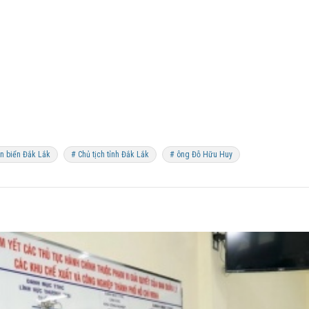
n biển Đắk Lắk
# Chủ tịch tỉnh Đắk Lắk
# ông Đỗ Hữu Huy