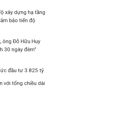
 độ xây dựng hạ tầng
đảm bảo tiến độ
ắk, ông Đỗ Hữu Huy
ch 30 ngày đêm”
 mức
đầu tư
3.825 tỷ.
n với tổng chiều dài