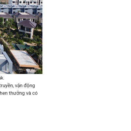
k.
truyền, vận động
khen thưởng và có