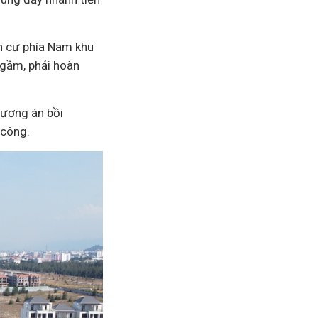
ân cư phía Nam khu
ngầm, phải hoàn
hương án bồi
 công.