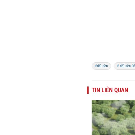
#đất nền
# đất nền Đ
TIN LIÊN QUAN