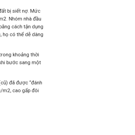
ất bị siết nợ. Mức
g/m2. Nhóm nhà đầu
 bằng cách tận dụng
, họ có thể dễ dàng
trong khoảng thời
c khi bước sang một
 (cũ) đã được “đánh
ng/m2, cao gấp đôi