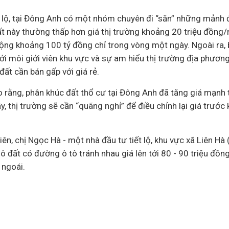
t lộ, tại Đông Anh có một nhóm chuyên đi “săn” những mảnh đ
ất này thường thấp hơn giá thị trường khoảng 20 triệu đồn
động khoảng 100 tỷ đồng chỉ trong vòng một ngày. Ngoài ra,
i môi giới viên khu vực và sự am hiểu thị trường địa phương
ất cần bán gấp với giá rẻ.
 rằng, phân khúc đất thổ cư tại Đông Anh đã tăng giá mạnh 
ậy, thị trường sẽ cần “quãng nghỉ” để điều chỉnh lại giá trướ
iên, chị Ngọc Hà - một nhà đầu tư tiết lộ, khu vực xã Liên Hà
ô đất có đường ô tô tránh nhau giá lên tới 80 - 90 triệu đồ
 ngoái.