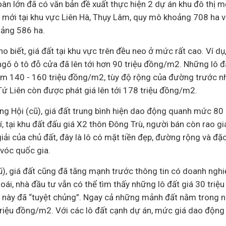
àn lớn đã có văn bản đề xuất thực hiện 2 dự án khu đô thị m
 mới tại khu vực Liên Hà, Thụy Lâm, quy mô khoảng 708 ha và
oảng 586 ha.
ho biết, giá đất tại khu vực trên đều neo ở mức rất cao. Ví dụ
 ngõ
ô tô
đỗ cửa đã lên tới hơn 90 triệu đồng/m2. Những lô đ
m 140 - 160 triệu đồng/m2, tùy độ rộng của đường trước n
ứ Liên còn được phát giá lên tới 178 triệu đồng/m2.
ng Hội (cũ), giá đất trung bình hiện dao động quanh mức 80 
 tại khu đất
đấu giá
X2 thôn Đông Trù, người bán còn rao giá 
ải của chủ đất, đây là lô có mặt tiền đẹp, đường rộng và đặc
 vóc quốc gia.
ũ), giá đất cũng đã tăng mạnh trước thông tin có
doanh nghi
ái, nhà đầu tư vẫn có thể tìm thấy những lô đất giá 30 triệ
á này đã “tuyệt chủng”. Ngay cả những mảnh đất nằm trong 
triệu đồng/m2. Với các lô đất cạnh dự án, mức giá dao động 