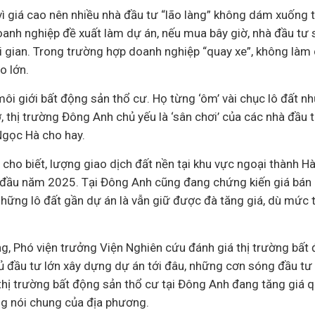
ì giá cao nên nhiều nhà đầu tư “lão làng” không dám xuống ti
oanh nghiệp đề xuất làm dự án, nếu mua bây giờ, nhà đầu tư sẽ
 gian. Trong trường hợp doanh nghiệp “quay xe”, không làm 
o lớn.
môi giới
bất động sản
thổ cư. Họ từng ‘ôm’ vài chục lô đất n
ờ, thị trường Đông Anh chủ yếu là ‘sân chơi’ của các nhà đầu 
Ngọc Hà cho hay.
cho biết, lượng giao dịch đất nền tại khu vực ngoại thành Hà
i đầu năm 2025. Tại Đông Anh cũng đang chứng kiến giá bán
những lô đất gần dự án là vẫn giữ được đà tăng giá, dù mức 
g, Phó viện trưởng Viện Nghiên cứu đánh giá thị trường bất
hủ đầu tư lớn xây dựng dự án tới đâu, những cơn sóng đầu tư 
 thị trường bất động sản thổ cư tại Đông Anh đang tăng giá 
ng nói chung của địa phương.