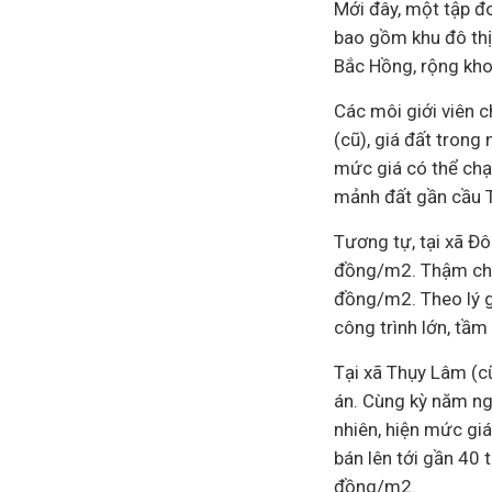
Mới đây, một tập đo
bao gồm khu đô thị
Bắc Hồng, rộng kh
Các môi giới viên c
(cũ), giá đất trong
mức giá có thể chạ
mảnh đất gần cầu T
Tương tự, tại xã Đô
đồng/m2. Thậm chí,
đồng/m2. Theo lý gi
công trình lớn, tầm
Tại xã Thụy Lâm (c
án. Cùng kỳ năm ngo
nhiên, hiện mức gi
bán lên tới gần 40 
đồng/m2.