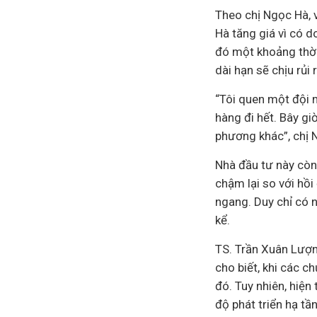
Theo chị Ngọc Hà, v
Hà tăng giá vì có d
đó một khoảng thời
dài hạn sẽ chịu rủi r
“Tôi quen một đội 
hàng đi hết. Bây gi
phương khác”, chị 
Nhà đầu tư này còn 
chậm lại so với hồ
ngang. Duy chỉ có 
kể.
TS. Trần Xuân Lượn
cho biết, khi các c
đó. Tuy nhiên, hiện
độ phát triển hạ tầ