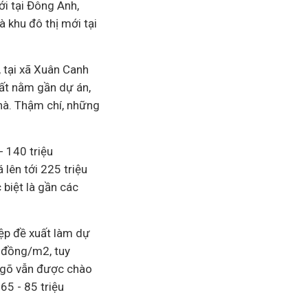
ới tại Đông Anh,
 khu đô thị mới tại
, tại xã Xuân Canh
ất nằm gần dự án,
hà. Thậm chí, những
- 140 triệu
lên tới 225 triệu
 biệt là gần các
ệp
đề xuất làm dự
u đồng/m2, tuy
ngõ vẫn được chào
65 - 85 triệu