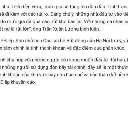
 phát triển bền vững, mức giá sẽ tăng lên dần dần. Tình trạn
ẽ đi kèm với các rủi ro. Đáng chú ý, những nhà đầu tư vào t
’ do mức giá đã quá cao, rất khó bán lại. Với những cá nhân
iết nợ là rất lớn”, ông Trần Xuân Lượng bình luận.
 Điệp, Phó chủ tịch Câu lạc bộ Bất động sản Hà Nội lưu ý, v
n tâm chính là tính thanh khoản và đặc điểm của phân khúc.
Anh phù hợp với những người có mong muốn đầu tư dài hạn, k
i những người sử dụng đòn bẩy tài chính, đây sẽ là một thươ
thanh khoản của khu vực này còn hạn chế và bản thân đất nền
 Điệp khuyến cáo.