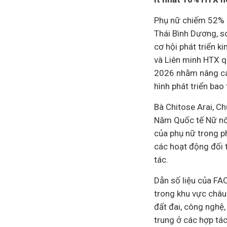
Phụ nữ chiếm 52% l
Thái Bình Dương, so
cơ hội phát triển k
và Liên minh HTX q
2026 nhằm
nâng ca
hình phát triển bao
Bà Chitose Arai, C
Năm Quốc tế Nữ nôn
của phụ nữ trong p
các hoạt động đối t
tác.
Dẫn số liệu của FA
trong khu vực châu 
đất đai, công nghệ
trung ở các hợp tá