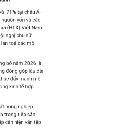
và 71% tại châu Á -
, nguồn vốn và các
c xã (HTX) Việt Nam
ội nghị phụ nữ
à lan toả các mô
ông bố năm 2026 là
ng đóng góp lâu dài
g thúc đẩy mạnh mẽ
trong
kinh tế
hợp
uất nông nghiệp
n trong tiếp cận
ếp cận hiện vẫn tập