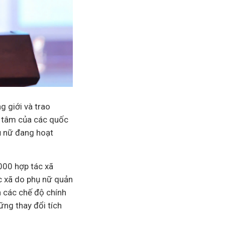
g giới và trao
n tâm của các quốc
hụ nữ đang hoạt
000 hợp tác xã
c xã do phụ nữ quản
n các chế độ chính
ững thay đổi tích