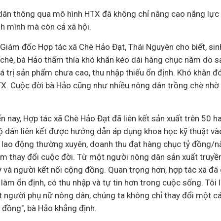
dân thông qua mô hình HTX đã không chỉ nâng cao năng lực q
h mình mà còn cả xã hội.
Giám đốc Hợp tác xã Chè Hảo Đạt, Thái Nguyên cho biết, sinh
 chè, bà Hảo thấm thía khó khăn kéo dài hàng chục năm do sả
iá trị sản phẩm chưa cao, thu nhập thiếu ổn định. Khó khăn đó
X. Cuộc đời bà Hảo cũng như nhiều nông dân trồng chè nhờ 
ến nay, Hợp tác xã Chè Hảo Đạt đã liên kết sản xuất trên 50 h
 dân liên kết được hướng dẫn áp dụng khoa học kỹ thuật vào 
 lao động thường xuyên, doanh thu đạt hàng chục tỷ đồng/n
làm thay đổi cuộc đời. Từ một người nông dân sản xuất truyền
 và người kết nối cộng đồng. Quan trọng hơn, hợp tác xã đã 
làm ổn định, có thu nhập và tự tin hơn trong cuộc sống. Tôi l
t người phụ nữ nông dân, chúng ta không chỉ thay đổi một cá
g đồng", bà Hảo khẳng định.