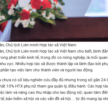
n, Chủ tịch Liên minh Hợp tác xã Việt Nam.
, Chủ tịch Liên minh Hợp tác xã Việt Nam cho biết, bình đẳn
ong phát triển kinh tế, trong đó có nông nghiệp, là mối qua
à khu vực. Nhiều hợp tác xã được thành lập và lãnh đạo bởi p
phần tạo việc làm cho thành viên và người lao động.
 chưa có số liệu nghiên cứu đầy đủ nhưng trong số gần 24.
nhất 10% HTX phụ nữ tham gia quản lý, điều hành. Các hợp tá
việc làm và nâng cao thu nhập cho lao động nữ; quan tâm đế
 tế
, bảo hiểm
xã hội
và các vấn đề xã hội.... từ đó mang lại nh