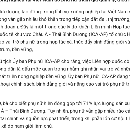
ực lượng lao động trong lĩnh vực nông nghiệp tại Việt Nam 
ng vẫn gặp nhiều khó khăn trong tiếp cận đất đai, thị trường
inh doanh. Đây là một trong các lý do khiến Liên minh Hợp tá
uốc tế khu vực Châu Á - Thái Bình Dương (ICA-AP) tổ chức H
o vai trò phụ nữ trong hợp tác xã, thúc đẩy bình đẳng giới v
 trùm, bền vững,
hủ tịch Ủy ban Phụ nữ IСА-АР cho rằng, việc Liên hợp quốc c
g dân là dấu mốc quan trọng nhằm ghi nhận vai trò và nhữ
hát triển nông nghiệp bền vững. Ủy ban Phụ nữ ICA-AP đan
hoại chính sách, bình đẳng giới và nâng cao vai trò phụ nữ 
O, bà cho biết phụ nữ hiện đóng góp tới 71% lực lượng sản x
Á – Thái Bình Dương. Tuy nhiên, phụ nữ vẫn gặp nhiều rào cả
,
tài chính
và nguồn lực phát triển, trong khi phần lớn cơ hội ti
c xã do nam giới làm chủ.