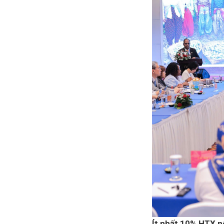
Ít nhất 10% HTX nô