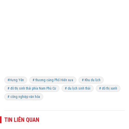
#Hưng Yên
# thương cảng Phố Hiến xưa
# Khu du lịch
# đô thị sinh thái phía Nam Phù Cừ
# du lịch sinh thái
# đô thị xanh
# công nghiệp văn hóa
TIN LIÊN QUAN