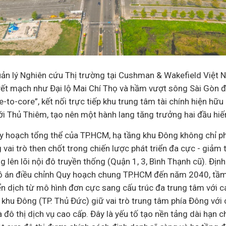
uản lý Nghiên cứu Thị trường tại Cushman & Wakefield Việt 
yết mạch như Đại lộ Mai Chí Thọ và hầm vượt sông Sài Gòn đó
e-to-core”, kết nối trực tiếp khu trung tâm
tài chính
hiện hữu 
ới Thủ Thiêm, tạo nên một hành lang tăng trưởng hai đầu hiế
y hoạch tổng thể của TP.HCM, hạ tầng khu Đông không chỉ ph
ai trò then chốt trong chiến lược phát triển đa cực - giảm t
 lên lõi nội đô truyền thống (Quận 1, 3, Bình Thạnh
cũ
). Địn
Đồ án điều chỉnh Quy hoạch chung TP.HCM đến năm 2040, tầm
n dịch từ mô hình đơn cực sang cấu trúc đa trung tâm với 
 khu Đông (TP. Thủ Đức) giữ vai trò trung tâm phía Đông với 
 đô thị dịch vụ cao cấp. Đây là yếu tố tạo nền tảng dài hạn ch