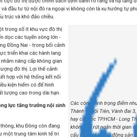
t cực đô thị được chính sách định danh rõ ràng và hạ tầng đ
ư và
đầu tư
từ nội đô ra ngoại vi không còn là xu hướng tự ph
u trúc và khó đảo chiều.
 trong số ít khu vực đô thị
ển dọc các tuyến sông lớn -
ng Đồng Nai - trong bối cảnh
ực triển khai các hành lang
g nhằm nâng cấp không gian
ượng đô thị. Lợi thế cảnh
kết hợp với hệ thống kết nối
điều kiện hiếm có để hình
t lượng cao trong dài hạn.
Các công trình trọng điểm nh
động lực tăng trưởng nội sinh
Thành - Suối Tiên, Vành đai 3,
hay cao tốc TP.HCM - Long Th
 thông, khu Đông còn đang
không chỉ rút ngắn thời gian d
ư một trung tâm kinh tế tri
cấu trúc giá trị bất động sản 