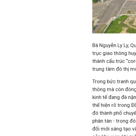
Bà Nguyễn Ly Ly, Q
trục giao thông hu
thành cấu trúc “cor
trung tâm đô thị m
Trong bức tranh qu
thông mà còn đóng v
kinh tế
đang đè nặng
thể hiện rõ trong 
đó thành phố chuyể
phân tán - trong đó
đổi mới sáng tạo và