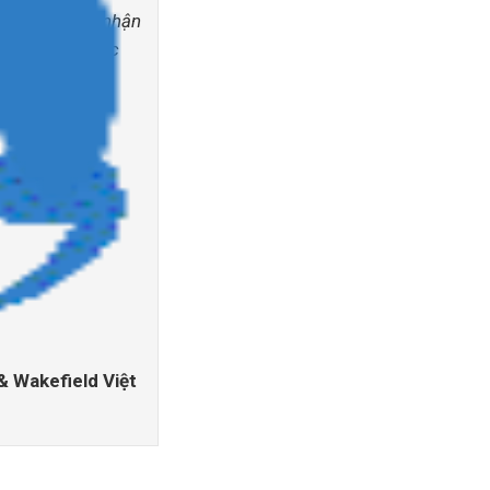
ều đang nhìn nhận
 Đông trong bức
 Wakefield Việt