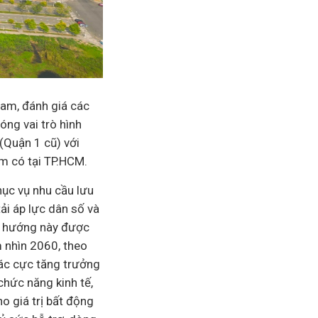
Nam, đánh giá các
ng vai trò hình
(Quận 1 cũ) với
m có tại TP.HCM.
ục vụ nhu cầu lưu
ải áp lực dân số và
h hướng này được
 nhìn 2060, theo
các cực tăng trưởng
chức năng kinh tế,
o giá trị
bất động