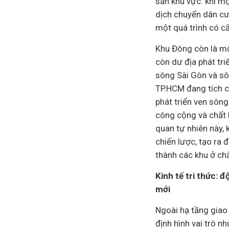
sản
khu vực: khi mộ
dịch chuyển dân c
một quá trình có cấ
Khu Đông còn là một
còn dư địa phát tri
sông Sài Gòn và sô
TP.HCM đang tích c
phát triển ven sôn
công cộng và chất l
quan tự nhiên này, 
chiến lược, tạo ra 
thành các khu ở chấ
Kinh tế tri thức: 
mới
Ngoài hạ tầng giao
định hình vai trò nh