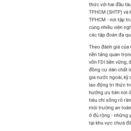
thức với hai đầu t
TP.HCM (SHTP) và K
TP.HCM - nơi tập tr
cùng nhiều viện ng
các tập đoàn đa qu
Theo đánh giá của 
nền tảng quan trọn
vốn FDI bền vững, 
đồng cư dân chất 
gia nước ngoài, kỹ
lao động tri thức t
hướng ưu tiên nơi ở
tiêu chí sống rõ rà
môi trường an toàn,
ở đủ rộng - những 
tại khu vực chưa đ