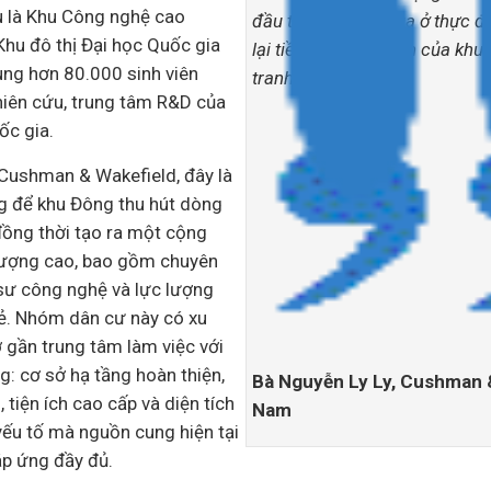
àu là Khu Công nghệ cao
đầu tư và người mua ở thực đ
hu đô thị Đại học Quốc gia
lại tiềm năng dài hạn của khu
ung hơn 80.000 sinh viên
tranh đô thị mới.
hiên cứu, trung tâm R&D của
ốc gia.
Cushman & Wakefield, đây là
g để khu Đông thu hút dòng
đồng thời tạo ra một cộng
lượng cao, bao gồm chuyên
 sư công nghệ và lực lượng
rẻ. Nhóm dân cư này có xu
 gần trung tâm làm việc với
ng: cơ sở hạ tầng hoàn thiện,
Bà Nguyễn Ly Ly, Cushman &
 tiện ích cao cấp và diện tích
Nam
yếu tố mà nguồn cung hiện tại
áp ứng đầy đủ.