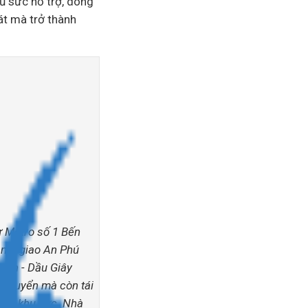
ủ sức hỗ trợ, dòng
át mà trở thành
ư Metro số 1 Bến
 nút giao An Phú
ành - Dầu Giây
i chuyển mà còn tái
toàn khu vực. Nhà