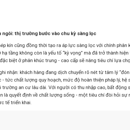
 ngôi: thị trường bước vào chu kỳ sàng lọc
ép kín cũng đồng thời tạo ra áp lực sàng lọc với chính phân
 hạ tầng không còn là yếu tố “kỳ vọng” mà đã trở thành hiện
ặc biệt ở phân khúc trung - cao cấp sẽ nâng tiêu chí lựa chọ
ghi nhận: khách hàng đang dịch chuyển rõ nét từ tâm lý “đón
c - tức chất lượng quy hoạch, mức độ hoàn thiện pháp lý, hệ si
 trường an cư lâu dài. Với người có thu nhập cao, bất động s
n là quyết định về chất lượng sống - một tiêu chí đòi hỏi s
c tế triển khai.