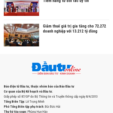
Tiềm năng từ đối tác uy tín
Giảm thuế giá trị gia tăng cho 72.272
doanh nghiệp với 13.212 tỷ đồng
Báo điện tử Đầu tư, thuộc nhóm báo của Báo Đầu tư
Cơ quan của Bộ Kế hoạch và Đầu tư.
Giấy phép số 87/GP do Bộ Thông tin và Truyền thông cấp ngày 8/4/2013
Tổng Biên Tập:
Lê Trọng Minh
Phó Tổng Biên tập phụ trách:
Bùi Đức Hải
Thư ký tòa soạn:
Phùng Huy Hào