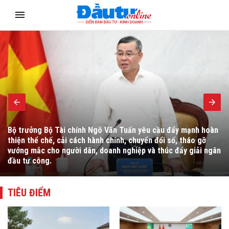
Ngoại giao kinh tế đang chuyển mạnh sang “kiến tạo phát
triển”, lấy doanh nghiệp làm trung tâm, hỗ trợ kết nối nguồn
lực, mở rộng thị trường, thu hút đầu tư, công nghệ và nâng
cao năng lực cạnh tranh quốc tế.
TIÊU ĐIỂM