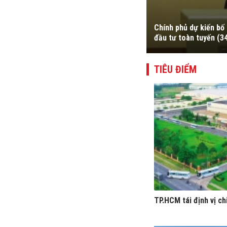
u 6 và Phụ lục IV về danh mục ngành,
Chính phủ dự kiến bố 
đầu tư toàn tuyến (3
TIÊU ĐIỂM
TP.HCM tái định vị ch