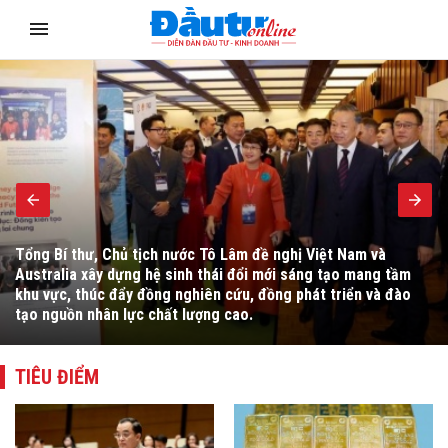
Nhà đầu tư Nhật Bản đánh giá cao định hướng chuyển sang
thu hút dòng vốn chất lượng cao của Việt Nam, đồng thời kỳ
vọng các cam kết cải cách sẽ sớm được cụ thể hóa bằng
chính sách và hành động nhất quán để tạo sức hút với các dự
án công nghệ cao.
TIÊU ĐIỂM