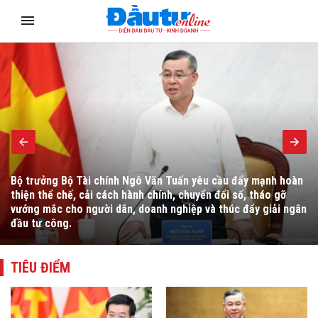
Ngoại giao kinh tế đang chuyển mạnh sang “kiến tạo phát
triển”, lấy doanh nghiệp làm trung tâm, hỗ trợ kết nối nguồn
lực, mở rộng thị trường, thu hút đầu tư, công nghệ và nâng
cao năng lực cạnh tranh quốc tế.
TIÊU ĐIỂM