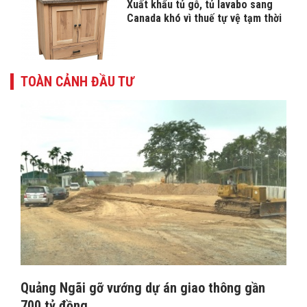
Xuất khẩu tủ gỗ, tủ lavabo sang
Canada khó vì thuế tự vệ tạm thời
TOÀN CẢNH ĐẦU TƯ
Quảng Ngãi gỡ vướng dự án giao thông gần
700 tỷ đồng