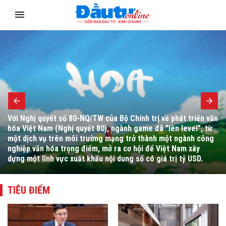
Bộ trưởng Bộ Tài chính Ngô Văn Tuấn yêu cầu đẩy mạnh hoàn
thiện thể chế, cải cách hành chính, chuyển đổi số, tháo gỡ
vướng mắc cho người dân, doanh nghiệp và thúc đẩy giải ngân
đầu tư công.
TIÊU ĐIỂM