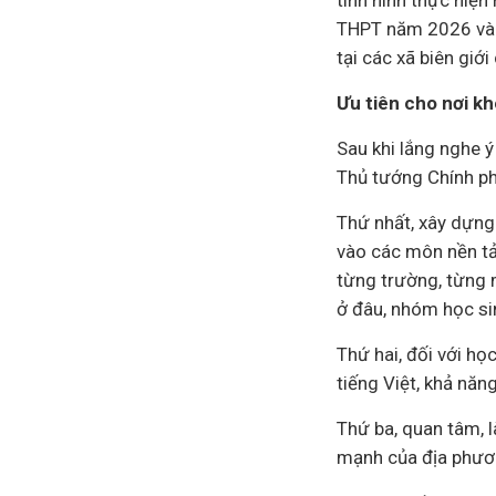
tình hình thực hiện
THPT năm 2026 và c
tại các xã biên giới 
Ưu tiên cho nơi kh
Sau khi lắng nghe ý
Thủ tướng Chính ph
Thứ nhất, xây dựng 
vào các môn nền tả
từng trường, từng m
ở đâu, nhóm học si
Thứ hai, đối với họ
tiếng Việt, khả năn
Thứ ba, quan tâm, 
mạnh của địa phươn