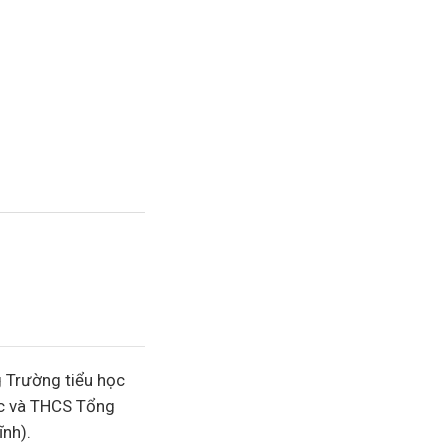
g Trường tiểu học
ọc và THCS Tổng
ĩnh).