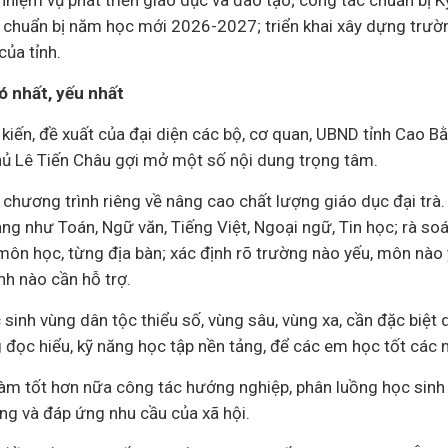
 nhiệm vụ phát triển giáo dục và đào tạo; công tác chuẩn bị Kỳ
huẩn bị năm học mới 2026-2027; triển khai xây dựng trường
của tỉnh.
ó nhất, yếu nhất
 kiến, đề xuất của đại diện các bộ, cơ quan, UBND tỉnh Cao B
ủ Lê Tiến Châu gợi mở một số nội dung trọng tâm.
chương trình riêng về nâng cao chất lượng giáo dục đại trà.
ng như Toán, Ngữ văn, Tiếng Việt, Ngoại ngữ, Tin học; rà so
ôn học, từng địa bàn; xác định rõ trường nào yếu, môn nào y
nh nào cần hỗ trợ.
c sinh vùng dân tộc thiểu số, vùng sâu, vùng xa, cần đặc biệt
g đọc hiểu, kỹ năng học tập nền tảng, để các em học tốt các
làm tốt hơn nữa công tác hướng nghiệp, phân luồng học sinh
g và đáp ứng nhu cầu của xã hội.