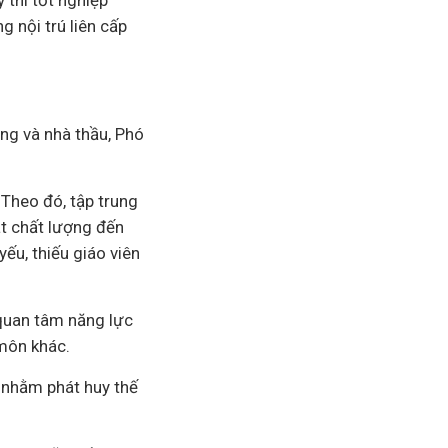
 thi tốt nghiệp
 nội trú liên cấp
ằng và nhà thầu, Phó
 Theo đó, tập trung
át chất lượng đến
ếu, thiếu giáo viên
 quan tâm năng lực
 môn khác.
 nhằm phát huy thế