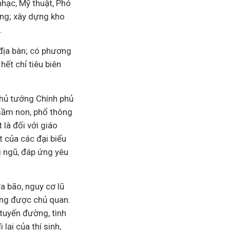
nhạc, Mỹ thuật, Phó
ờng; xây dựng kho
.
 địa bàn; có phương
ết chỉ tiêu biên
Thủ tướng Chính phủ
 mầm non, phổ thông
là đối với giáo
t của các đại biểu
ội ngũ, đáp ứng yêu
a bão, nguy cơ lũ
hông được chủ quan.
 tuyến đường, tình
lại của thí sinh,