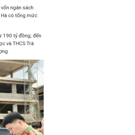
 vốn ngân sách
g Hà có tổng mức
ư 190 tỷ đồng; đến
học và THCS Trà
ợng.