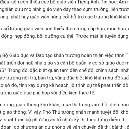
điều kiện còn thiếu cục bộ giáo viên Tiếng Anh, Tin học, Âm 
nghiên cứu mô hình giáo viên dạy theo cụm trường, liên trư
ung; phát huy giáo viên nòng cốt hỗ trợ các trường khó khăn
rõ số lượng giáo viên còn thiếu theo từng cấp học, môn học,
 động, hợp đồng, bồi dưỡng cụ thể. Trước mắt là tuyển dụng h
 Bộ Giáo dục và Đào tạo khẩn trương hoàn thiện việc trình 
hát triển đội ngũ nhà giáo và cán bộ quản lý cơ sở giáo dục
". Trong đó, đặc biệt quan tâm đến chế độ, chính sách, nhất 
các trường nội trú, bán trú, vùng đặc biệt khó khăn như đề xuấ
cơ sở đó, tỉnh xây dựng kế hoạch, lộ trình cụ thể phát triển đ
ượng giáo dục phù hợp với điều kiện thực tế.
n rộng, giao thông khó khăn, mùa thi trùng vào thời điểm mư
cắt giao thông. Vì vậy, Phó Thủ tướng nhấn mạnh tuyệt đối k
à soát toàn bộ phương án tổ chức kỳ thi theo từng điểm thi,
đoan; có phương án dự phòng về vận chuyển đề thi, bài thi, đi 