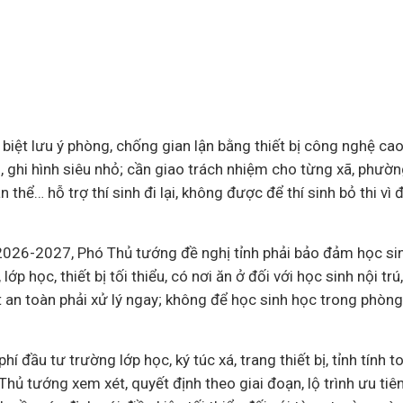
biệt lưu ý phòng, chống gian lận bằng thiết bị công nghệ cao, 
âm, ghi hình siêu nhỏ; cần giao trách nhiệm cho từng xã, phườ
 thể… hỗ trợ thí sinh đi lại, không được để thí sinh bỏ thi vì đ
026-2027, Phó Thủ tướng đề nghị tỉnh phải bảo đảm học si
lớp học, thiết bị tối thiểu, có nơi ăn ở đối với học sinh nội trú
 an toàn phải xử lý ngay; không để học sinh học trong phòn
hí đầu tư trường lớp học, ký túc xá, trang thiết bị, tỉnh tính to
ủ tướng xem xét, quyết định theo giai đoạn, lộ trình ưu tiên