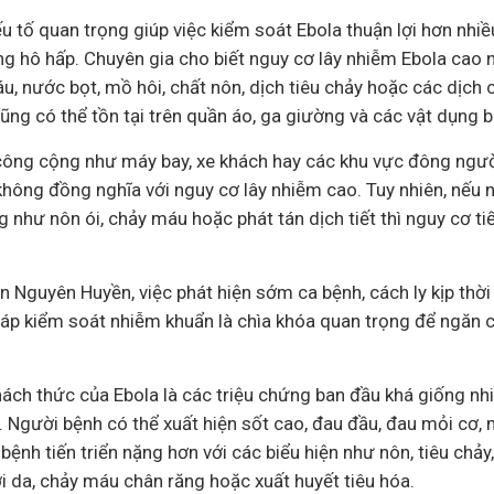
 tố quan trọng giúp việc kiểm soát Ebola thuận lợi hơn nhiề
g hô hấp. Chuyên gia cho biết nguy cơ lây nhiễm Ebola cao nh
áu, nước bọt, mồ hôi, chất nôn, dịch tiêu chảy hoặc các dịch 
ũng có thể tồn tại trên quần áo, ga giường và các vật dụng bị
ông cộng như máy bay, xe khách hay các khu vực đông người
hông đồng nghĩa với nguy cơ lây nhiễm cao. Tuy nhiên, nếu 
g như nôn ói, chảy máu hoặc phát tán dịch tiết thì nguy cơ tiế
Nguyên Huyền, việc phát hiện sớm ca bệnh, cách ly kịp thời
áp kiểm soát nhiễm khuẩn là chìa khóa quan trọng để ngăn c
ách thức của Ebola là các triệu chứng ban đầu khá giống nh
. Người bệnh có thể xuất hiện sốt cao, đau đầu, đau mỏi cơ,
 bệnh tiến triển nặng hơn với các biểu hiện như nôn, tiêu chảy
i da, chảy máu chân răng hoặc xuất huyết tiêu hóa.