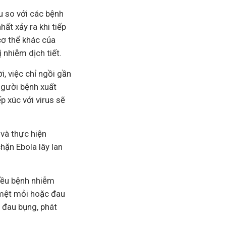
u so với các bệnh
ất xảy ra khi tiếp
cơ thể khác của
 nhiễm dịch tiết.
, việc chỉ ngồi gần
người bệnh xuất
p xúc với virus sẽ
 và thực hiện
hặn Ebola lây lan
iều bệnh nhiễm
 mệt mỏi hoặc đau
, đau bụng, phát