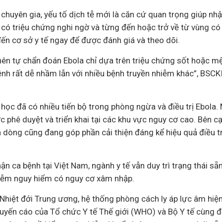
 chuyên gia, yếu tố dịch tễ mới là căn cứ quan trọng giúp n
có triệu chứng nghi ngờ và từng đến hoặc trở về từ vùng có 
đến cơ sở
y tế
ngay để được đánh giá và theo dõi.
ên tự chẩn đoán Ebola chỉ dựa trên triệu chứng sốt hoặc mệ
ệnh rất dễ nhầm lẫn với nhiều bệnh truyền nhiễm khác”, BSC
y học đã có nhiều tiến bộ trong phòng ngừa và điều trị Ebola. 
phê duyệt và triển khai tại các khu vực nguy cơ cao. Bên cạ
dòng cũng đang góp phần cải thiện đáng kể hiệu quả điều trị
n ca bệnh tại Việt Nam, ngành y tế vẫn duy trì trạng thái sẵ
iễm nguy hiểm có nguy cơ xâm nhập.
Nhiệt đới Trung ương, hệ thống phòng cách ly áp lực âm hiện
huyến cáo của Tổ chức Y tế Thế giới (WHO) và Bộ Y tế cùng đ