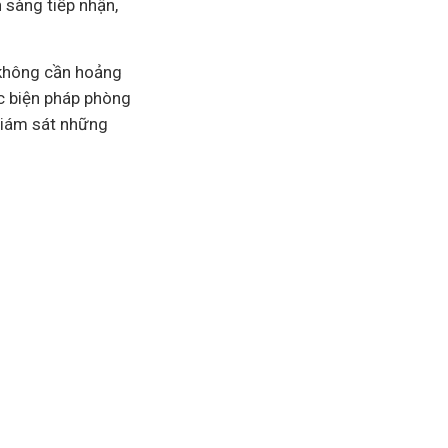
 sàng tiếp nhận,
 không cần hoảng
ác biện pháp phòng
 giám sát những