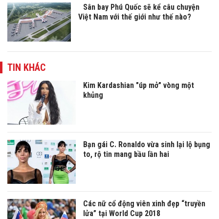
Sân bay Phú Quốc sẽ kể câu chuyện
Việt Nam với thế giới như thế nào?
TIN KHÁC
Kim Kardashian "úp mở" vòng một
khủng
Bạn gái C. Ronaldo vừa sinh lại lộ bụng
to, rộ tin mang bầu lần hai
Các nữ cổ động viên xinh đẹp “truyền
lửa” tại World Cup 2018