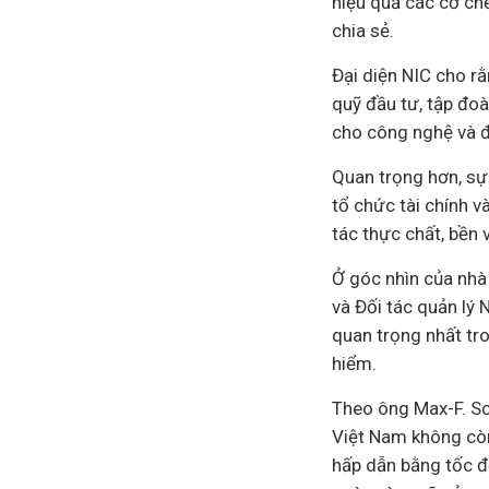
hiệu quả các cơ ch
chia sẻ.
Đại diện NIC cho rằ
quỹ đầu tư, tập đo
cho công nghệ và đ
Quan trọng hơn, sự 
tổ chức tài chính 
tác thực chất, bền 
Ở góc nhìn của nhà
và Đối tác quản lý
quan trọng nhất tro
hiểm.
Theo ông Max-F. Sc
Việt Nam không cò
hấp dẫn bằng tốc độ