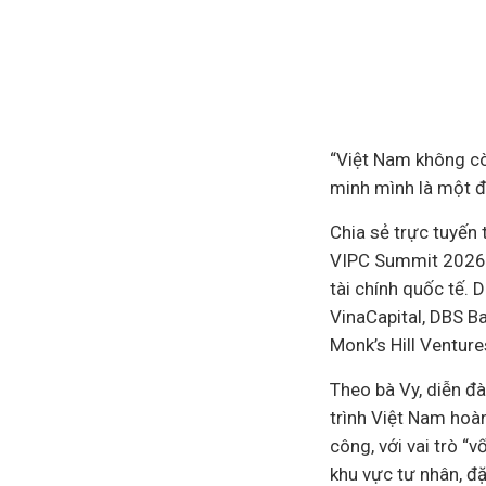
“Việt Nam không c
minh mình là một đ
Chia sẻ trực tuyến
VIPC Summit 2026 d
tài chính quốc tế.
VinaCapital, DBS Ba
Monk’s Hill Venture
Theo bà Vy, diễn đ
trình Việt Nam hoà
công, với vai trò “
khu vực tư nhân, đ