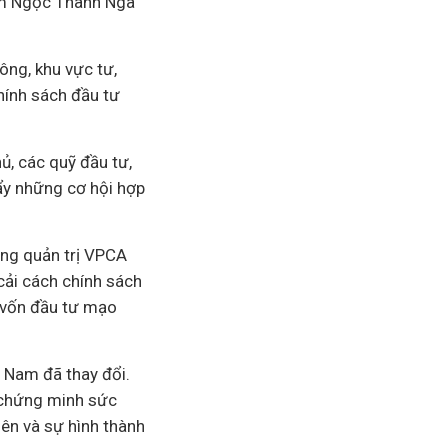
Kim Ngọc Thanh Nga
ông, khu vực tư,
hính sách đầu tư
ủ, các quỹ đầu tư,
ẩy những cơ hội hợp
ồng quản trị VPCA
cải cách chính sách
g vốn đầu tư mạo
 Nam đã thay đổi.
 chứng minh sức
lên và sự hình thành