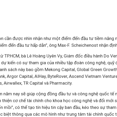
òn cần được nhìn nhận như một điểm đến đầu tư tiềm năng 
iểm đến đầu tư hấp dẫn”, ông Max-F. Scheichenost nhận định
 từ TP.HCM, bà Lê Hoàng Uyên Vy, Giám đốc điều hành Do Ven
ự kiến có sự tham gia của nhiều tập đoàn công nghệ, quỹ đ
 Danh sách này bao gồm Mekong Capital, Global Green Growth 
nk, Argor Capital, AIHay, ByteRover, Ascend Vietnam Venture
s, Airwallex, TR Capital và Pharmacity.
àn năm nay sẽ giúp cộng đồng đầu tư và công nghệ quốc tế n
n thiện cơ chế tài chính cho khoa học công nghệ và đổi mới 
vốn mồi”, có thể tạo tín hiệu tin cậy ban đầu, kéo theo sự th
ặc biệt thông qua các mô hình như trung tâm tài chính quốc 