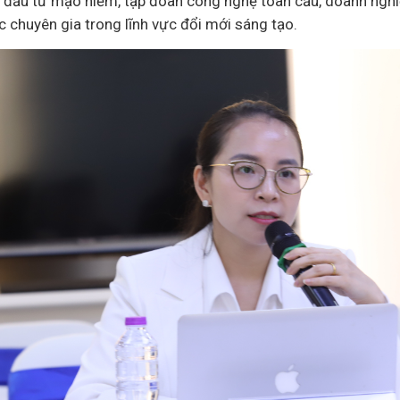
ỹ đầu tư mạo hiểm, tập đoàn công nghệ toàn cầu, doanh nghiệ
 chuyên gia trong lĩnh vực đổi mới sáng tạo.