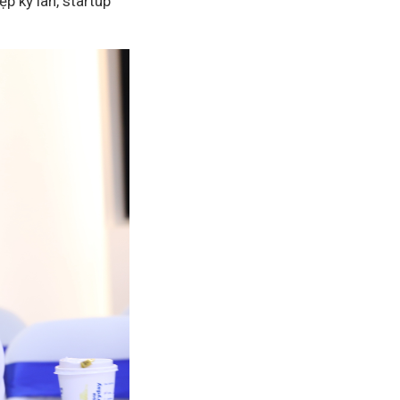
p kỳ lân, startup