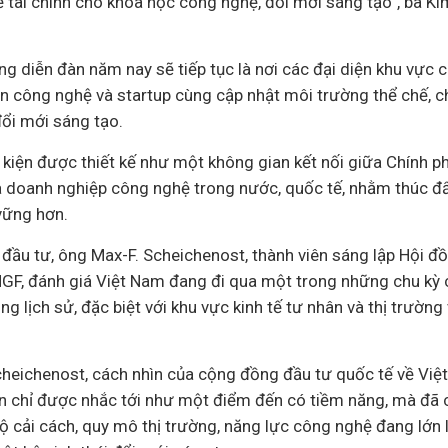
ế tài chính cho khoa học công nghệ, đổi mới sáng tạo”, bà 
ng diễn đàn năm nay sẽ tiếp tục là nơi các đại diện khu vực c
àn công nghệ và startup cùng cập nhật môi trường thể chế, c
ổi mới sáng tạo.
kiện được thiết kế như một không gian kết nối giữa Chính ph
và doanh nghiệp công nghệ trong nước, quốc tế, nhằm thúc đ
vững hơn.
 đầu tư, ông Max-F. Scheichenost, thành viên sáng lập Hội đ
 NGF, đánh giá Việt Nam đang đi qua một trong những chu kỳ 
ng lịch sử, đặc biệt với khu vực kinh tế tư nhân và thị trườn
heichenost, cách nhìn của cộng đồng đầu tư quốc tế về Việt
n chỉ được nhắc tới như một điểm đến có tiềm năng, mà đã
 cải cách, quy mô thị trường, năng lực công nghệ đang lớn 