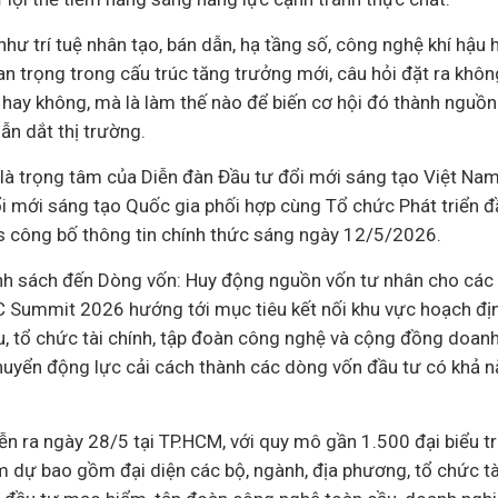
như trí tuệ nhân tạo, bán dẫn, hạ tầng số, công nghệ khí hậu
an trọng trong cấu trúc tăng trưởng mới, câu hỏi đặt ra khô
 hay không, mà là làm thế nào để biến cơ hội đó thành nguồn
ẫn dắt thị trường.
 là trọng tâm của Diễn đàn Đầu tư đổi mới sáng tạo Việt Nam
 mới sáng tạo Quốc gia phối hợp cùng Tổ chức Phát triển đ
 công bố thông tin chính thức sáng ngày 12/5/2026.
nh sách đến Dòng vốn: Huy động nguồn vốn tư nhân cho các
C Summit 2026 hướng tới mục tiêu kết nối khu vực hoạch địn
u, tổ chức
tài chính
, tập đoàn công nghệ và cộng đồng
doanh
huyển động lực cải cách thành các dòng vốn đầu tư có khả n
iễn ra ngày 28/5 tại TP.HCM, với quy mô gần 1.500 đại biểu 
 dự bao gồm đại diện các bộ, ngành, địa phương, tổ chức tà